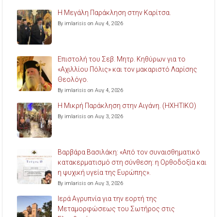
Η Μεγάλη Παράκληση στην Καρίτσα.
By imlarisis on Αυγ 4, 2026
Επιστολή του Σεβ. Μητρ. Κηθύρων για το
«Αχιλλίου Πόλις» και τον μακαριστό Λαρίσης
Θεολόγο.
By imlarisis on Αυγ 4, 2026
Η Μικρή Παράκληση στην Αιγάνη. (ΗΧΗΤΙΚΟ)
By imlarisis on Αυγ 3, 2026
Βαρβάρα Βασιλάκη: «Από τον συναισθηματικό
κατακερματισμό στη σύνθεση: η Ορθοδοξία και
η ψυχική υγεία της Ευρώπης».
By imlarisis on Αυγ 3, 2026
Ιερά Αγρυπνία για την εορτή της
Μεταμορφώσεως του Σωτήρος στις