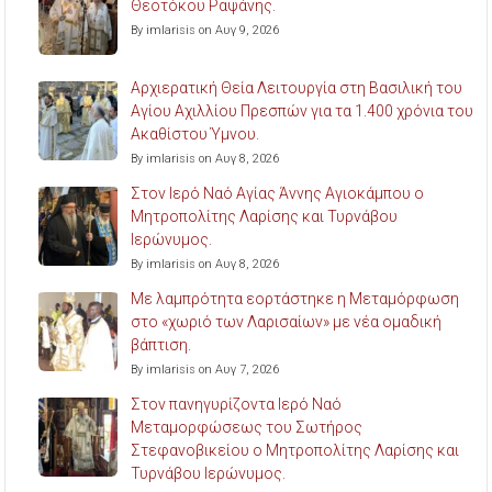
Θεοτόκου Ραψάνης.
By imlarisis on Αυγ 9, 2026
Αρχιερατική Θεία Λειτουργία στη Βασιλική του
Αγίου Αχιλλίου Πρεσπών για τα 1.400 χρόνια του
Ακαθίστου Ύμνου.
By imlarisis on Αυγ 8, 2026
Στον Ιερό Ναό Αγίας Άννης Αγιοκάμπου ο
Μητροπολίτης Λαρίσης και Τυρνάβου
Ιερώνυμος.
By imlarisis on Αυγ 8, 2026
Με λαμπρότητα εορτάστηκε η Μεταμόρφωση
στο «χωριό των Λαρισαίων» με νέα ομαδική
βάπτιση.
By imlarisis on Αυγ 7, 2026
Στον πανηγυρίζοντα Ιερό Ναό
Μεταμορφώσεως του Σωτήρος
Στεφανοβικείου ο Μητροπολίτης Λαρίσης και
Τυρνάβου Ιερώνυμος.