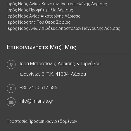
Ιερός Ναός Αγίων Κωνσταντίνου και Ελένης Λάρισας
Ιερός Ναός Προφήτη Ηλία Λάρισας
Ιερός Ναός Αγίας Αικατερίνης Λάρισας
Ιερός Ναός της Του Θεού Σοφίας
Ιερός Ναός Αγίων Δώδεκα Αποστόλων Γιάννουλης Λάρισας
Επικοινωνήστε Μαζί Μας
Ιερά Μητρόπολις Λαρίσης & Τυρνάβου
Ιωαννίνων 3, Τ.Κ. 41334, Λάρισα
+30.2410.617.685
info@imlarisis.gr
Προστασία Προσωπικών Δεδομένων