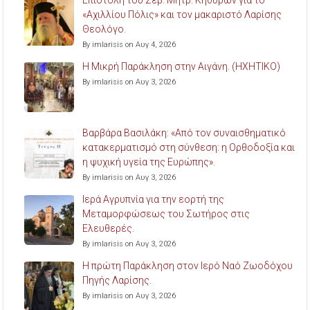
Επιστολή του Σεβ. Μητρ. Κηθύρων για το
«Αχιλλίου Πόλις» και τον μακαριστό Λαρίσης
Θεολόγο.
By imlarisis on Αυγ 4, 2026
Η Μικρή Παράκληση στην Αιγάνη. (ΗΧΗΤΙΚΟ)
By imlarisis on Αυγ 3, 2026
Βαρβάρα Βασιλάκη: «Από τον συναισθηματικό
κατακερματισμό στη σύνθεση: η Ορθοδοξία και
η ψυχική υγεία της Ευρώπης».
By imlarisis on Αυγ 3, 2026
Ιερά Αγρυπνία για την εορτή της
Μεταμορφώσεως του Σωτήρος στις
Ελευθερές.
By imlarisis on Αυγ 3, 2026
Η πρώτη Παράκληση στον Ιερό Ναό Ζωοδόχου
Πηγής Λαρίσης.
By imlarisis on Αυγ 3, 2026