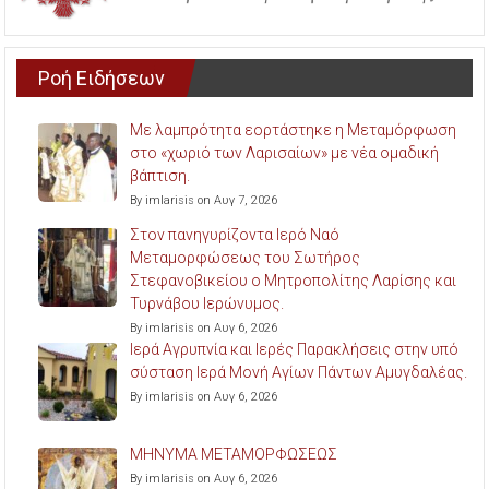
Ροή Ειδήσεων
Με λαμπρότητα εορτάστηκε η Μεταμόρφωση
στο «χωριό των Λαρισαίων» με νέα ομαδική
βάπτιση.
By imlarisis on Αυγ 7, 2026
Στον πανηγυρίζοντα Ιερό Ναό
Μεταμορφώσεως του Σωτήρος
Στεφανοβικείου ο Μητροπολίτης Λαρίσης και
Τυρνάβου Ιερώνυμος.
By imlarisis on Αυγ 6, 2026
Ιερά Αγρυπνία και Ιερές Παρακλήσεις στην υπό
σύσταση Ιερά Μονή Αγίων Πάντων Αμυγδαλέας.
By imlarisis on Αυγ 6, 2026
ΜΗΝΥΜΑ ΜΕΤΑΜΟΡΦΩΣΕΩΣ
By imlarisis on Αυγ 6, 2026