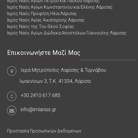
Ιερός Ναός Αγίων Πέτρου και Παύλου Λαρίσης
Ιερός Ναός Αγίων Κωνσταντίνου και Ελένης Λάρισας
Ιερός Ναός Προφήτη Ηλία Λάρισας
Ιερός Ναός Αγίας Αικατερίνης Λάρισας
Ιερός Ναός της Του Θεού Σοφίας
Ιερός Ναός Αγίων Δώδεκα Αποστόλων Γιάννουλης Λάρισας
Επικοινωνήστε Μαζί Μας
Ιερά Μητρόπολις Λαρίσης & Τυρνάβου
Ιωαννίνων 3, Τ.Κ. 41334, Λάρισα
+30.2410.617.685
info@imlarisis.gr
Προστασία Προσωπικών Δεδομένων