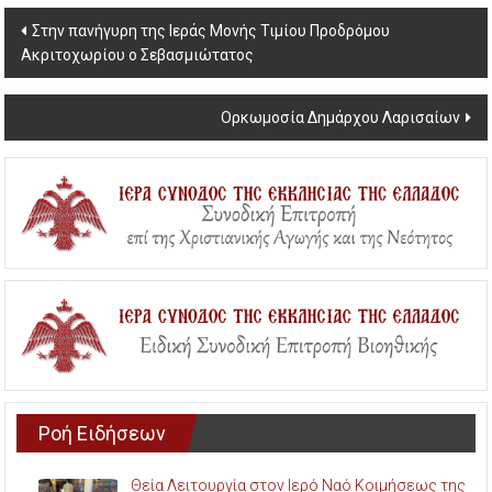
Post
Στην πανήγυρη της Ιεράς Μονής Τιμίου Προδρόμου
Ακριτοχωρίου ο Σεβασμιώτατος
navigation
Ορκωμοσία Δημάρχου Λαρισαίων
Ροή Ειδήσεων
Θεία Λειτουργία στον Ιερό Ναό Κοιμήσεως της