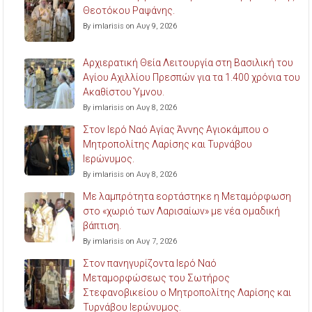
Θεοτόκου Ραψάνης.
By imlarisis on Αυγ 9, 2026
Αρχιερατική Θεία Λειτουργία στη Βασιλική του
Αγίου Αχιλλίου Πρεσπών για τα 1.400 χρόνια του
Ακαθίστου Ύμνου.
By imlarisis on Αυγ 8, 2026
Στον Ιερό Ναό Αγίας Άννης Αγιοκάμπου ο
Μητροπολίτης Λαρίσης και Τυρνάβου
Ιερώνυμος.
By imlarisis on Αυγ 8, 2026
Με λαμπρότητα εορτάστηκε η Μεταμόρφωση
στο «χωριό των Λαρισαίων» με νέα ομαδική
βάπτιση.
By imlarisis on Αυγ 7, 2026
Στον πανηγυρίζοντα Ιερό Ναό
Μεταμορφώσεως του Σωτήρος
Στεφανοβικείου ο Μητροπολίτης Λαρίσης και
Τυρνάβου Ιερώνυμος.