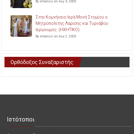
By imlarisis on Αυγ 3, 2026
Στην Κομνήνειο Ιερά Μονή Στομίου ο
Μητροπολίτης Λαρίσης και Τυρνάβου
Ιερώνυμος. (ΗΧΗΤΙΚΟ)
By imlarisis on Αυγ 2, 2026
Ορθόδοξος Συναξαριστής
Ιστότοποι