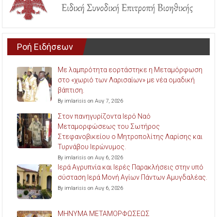
Ροή Ειδήσεων
Με λαμπρότητα εορτάστηκε η Μεταμόρφωση
στο «χωριό των Λαρισαίων» με νέα ομαδική
βάπτιση.
By imlarisis on Αυγ 7, 2026
Στον πανηγυρίζοντα Ιερό Ναό
Μεταμορφώσεως του Σωτήρος
Στεφανοβικείου ο Μητροπολίτης Λαρίσης και
Τυρνάβου Ιερώνυμος.
By imlarisis on Αυγ 6, 2026
Ιερά Αγρυπνία και Ιερές Παρακλήσεις στην υπό
σύσταση Ιερά Μονή Αγίων Πάντων Αμυγδαλέας.
By imlarisis on Αυγ 6, 2026
ΜΗΝΥΜΑ ΜΕΤΑΜΟΡΦΩΣΕΩΣ