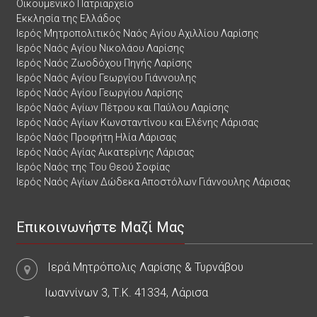
Οικουμενικό Πατριαρχείο
Εκκλησία της Ελλάδος
Ιερός Μητροπολιτικός Ναός Αγίου Αχιλλίου Λαρίσης
Ιερός Ναός Αγίου Νικολάου Λαρίσης
Ιερός Ναός Ζωοδόχου Πηγής Λαρίσης
Ιερός Ναός Αγίου Γεωργίου Γιάννουλης
Ιερός Ναός Αγίου Γεωργίου Λαρίσης
Ιερός Ναός Αγίων Πέτρου και Παύλου Λαρίσης
Ιερός Ναός Αγίων Κωνσταντίνου και Ελένης Λάρισας
Ιερός Ναός Προφήτη Ηλία Λάρισας
Ιερός Ναός Αγίας Αικατερίνης Λάρισας
Ιερός Ναός της Του Θεού Σοφίας
Ιερός Ναός Αγίων Δώδεκα Αποστόλων Γιάννουλης Λάρισας
Επικοινωνήστε Μαζί Μας
Ιερά Μητρόπολις Λαρίσης & Τυρνάβου
Ιωαννίνων 3, Τ.Κ. 41334, Λάρισα