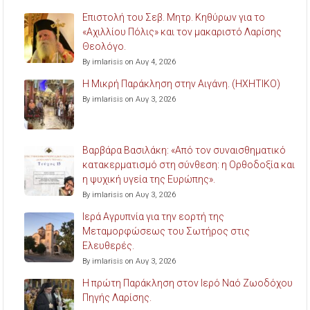
Επιστολή του Σεβ. Μητρ. Κηθύρων για το
«Αχιλλίου Πόλις» και τον μακαριστό Λαρίσης
Θεολόγο.
By imlarisis on Αυγ 4, 2026
Η Μικρή Παράκληση στην Αιγάνη. (ΗΧΗΤΙΚΟ)
By imlarisis on Αυγ 3, 2026
Βαρβάρα Βασιλάκη: «Από τον συναισθηματικό
κατακερματισμό στη σύνθεση: η Ορθοδοξία και
η ψυχική υγεία της Ευρώπης».
By imlarisis on Αυγ 3, 2026
Ιερά Αγρυπνία για την εορτή της
Μεταμορφώσεως του Σωτήρος στις
Ελευθερές.
By imlarisis on Αυγ 3, 2026
Η πρώτη Παράκληση στον Ιερό Ναό Ζωοδόχου
Πηγής Λαρίσης.