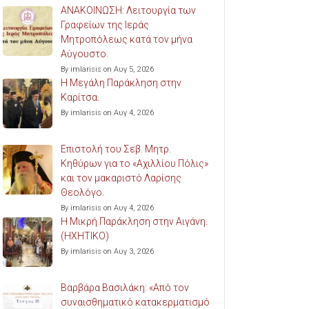
ΑΝΑΚΟΙΝΩΣΗ: Λειτουργία των
Γραφείων της Ιεράς
Μητροπόλεως κατά τον μήνα
Αύγουστο.
By imlarisis on Αυγ 5, 2026
Η Μεγάλη Παράκληση στην
Καρίτσα.
By imlarisis on Αυγ 4, 2026
Επιστολή του Σεβ. Μητρ.
Κηθύρων για το «Αχιλλίου Πόλις»
και τον μακαριστό Λαρίσης
Θεολόγο.
By imlarisis on Αυγ 4, 2026
Η Μικρή Παράκληση στην Αιγάνη.
(ΗΧΗΤΙΚΟ)
By imlarisis on Αυγ 3, 2026
Βαρβάρα Βασιλάκη: «Από τον
συναισθηματικό κατακερματισμό