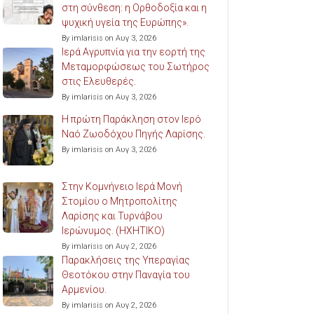
στη σύνθεση: η Ορθοδοξία και η
ψυχική υγεία της Ευρώπης».
By imlarisis on Αυγ 3, 2026
Ιερά Αγρυπνία για την εορτή της
Μεταμορφώσεως του Σωτήρος
στις Ελευθερές.
By imlarisis on Αυγ 3, 2026
Η πρώτη Παράκληση στον Ιερό
Ναό Ζωοδόχου Πηγής Λαρίσης.
By imlarisis on Αυγ 3, 2026
Στην Κομνήνειο Ιερά Μονή
Στομίου ο Μητροπολίτης
Λαρίσης και Τυρνάβου
Ιερώνυμος. (ΗΧΗΤΙΚΟ)
By imlarisis on Αυγ 2, 2026
Παρακλήσεις της Υπεραγίας
Θεοτόκου στην Παναγία του
Αρμενίου.
By imlarisis on Αυγ 2, 2026