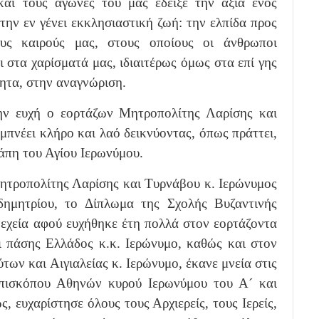
αι τους αγώνες του μάς έδειξε την αξία ενός
 την εν γένει εκκλησιαστική ζωή: την ελπίδα προς
υς καιρούς μας, στους οποίους οι άνθρωποι
ι στα χαρίσματά μας, ιδιαιτέρως όμως στα επί γης
τητα, στην αναγνώριση.
ην ευχή ο εορτάζων Μητροπολίτης Λαρίσης και
μπνέει κλήρο και λαό δεικνύοντας, όπως πράττει,
γάπη του Αγίου Ιερωνύμου.
ητροπολίτης Λαρίσης και Τυρνάβου κ. Ιερώνυμος
δημητρίου, το Δίπλωμα της Σχολής Βυζαντινής
εχεία αφού ευχήθηκε έτη πολλά στον εορτάζοντα
πάσης Ελλάδος κ.κ. Ιερώνυμο, καθώς και στον
ων και Αιγιαλείας κ. Ιερώνυμο, έκανε μνεία στις
πισκόπου Αθηνών κυρού Ιερωνύμου του Α´ και
 ευχαρίστησε όλους τους Αρχιερείς, τους Ιερείς,