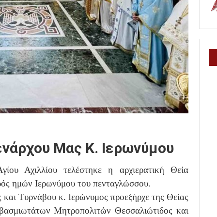
ενάρχου Μας Κ. Ιερωνύμου
ίου Αχιλλίου τελέστηκε η αρχιερατική Θεία
τρός ημών Ιερωνύμου του πενταγλώσσου.
και Τυρνάβου κ. Ιερώνυμος προεξήρχε της Θείας
εβασμιωτάτων Μητροπολιτών Θεσσαλιώτιδος και