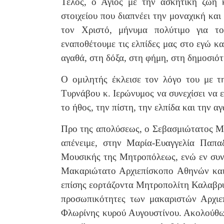
Τέλος, ο Άγιος με την ασκητική ζωή κ
στοιχείου που διαπνέει την μοναχική και
τον Χριστό, μήνυμα πολύτιμο για το
εναποθέτουμε τις ελπίδες μας στο εγώ κα
αγαθά, στη δόξα, στη φήμη, στη δημοσιό
Ο ομιλητής έκλεισε τον λόγο του με τ
Τυρνάβου κ. Ιερώνυμος να συνεχίσει να ε
το ήθος, την πίστη, την ελπίδα και την α
Προ της απολύσεως, ο Σεβασμιώτατος Μ
απένειμε, στην Μαρία-Ευαγγελία Παπα
Μουσικής της Μητροπόλεως, ενώ εν συν
Μακαριώτατο Αρχιεπίσκοπο Αθηνών και 
επίσης εορτάζοντα Μητροπολίτη Καλαβρύτ
προσωπικότητες των μακαριστών Αρχιε
Φλωρίνης κυρού Αυγουστίνου. Ακολούθως,