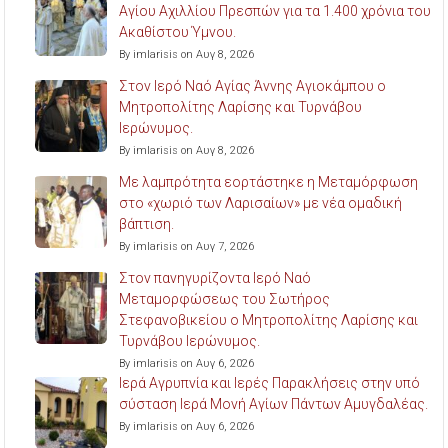
Αγίου Αχιλλίου Πρεσπών για τα 1.400 χρόνια του
Ακαθίστου Ύμνου.
By imlarisis on Αυγ 8, 2026
Στον Ιερό Ναό Αγίας Άννης Αγιοκάμπου ο
Μητροπολίτης Λαρίσης και Τυρνάβου
Ιερώνυμος.
By imlarisis on Αυγ 8, 2026
Με λαμπρότητα εορτάστηκε η Μεταμόρφωση
στο «χωριό των Λαρισαίων» με νέα ομαδική
βάπτιση.
By imlarisis on Αυγ 7, 2026
Στον πανηγυρίζοντα Ιερό Ναό
Μεταμορφώσεως του Σωτήρος
Στεφανοβικείου ο Μητροπολίτης Λαρίσης και
Τυρνάβου Ιερώνυμος.
By imlarisis on Αυγ 6, 2026
Ιερά Αγρυπνία και Ιερές Παρακλήσεις στην υπό
σύσταση Ιερά Μονή Αγίων Πάντων Αμυγδαλέας.
By imlarisis on Αυγ 6, 2026