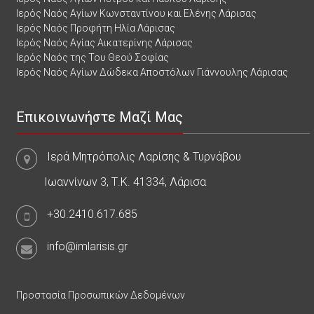
Ιερός Ναός Αγίων Κωνσταντίνου και Ελένης Λάρισας
Ιερός Ναός Προφήτη Ηλία Λάρισας
Ιερός Ναός Αγίας Αικατερίνης Λάρισας
Ιερός Ναός της Του Θεού Σοφίας
Ιερός Ναός Αγίων Δώδεκα Αποστόλων Γιάννουλης Λάρισας
Επικοινωνήστε Μαζί Μας
Ιερά Μητρόπολις Λαρίσης & Τυρνάβου
Ιωαννίνων 3, Τ.Κ. 41334, Λάρισα
+30.2410.617.685
info@imlarisis.gr
Προστασία Προσωπικών Δεδομένων