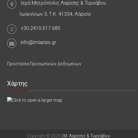
Ιερά Μητρόπολις Λαρίσης & Τυρνάβου
Ιωαννίνων 3, Τ.Κ. 41334, Λάρισα
+30.2410.617.685
info@imlarisis.gr
Προστασία Προσωπικών Δεδομένων
Χάρτης
Copyright © 2026
Ι.Μ. Λαρίσης & Τυρνάβου
.