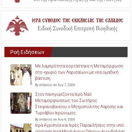
Ροή Ειδήσεων
Με λαμπρότητα εορτάστηκε η Μεταμόρφωση
στο «χωριό των Λαρισαίων» με νέα ομαδική
βάπτιση.
By imlarisis on Αυγ 7, 2026
Στον πανηγυρίζοντα Ιερό Ναό
Μεταμορφώσεως του Σωτήρος
Στεφανοβικείου ο Μητροπολίτης Λαρίσης και
Τυρνάβου Ιερώνυμος.
By imlarisis on Αυγ 6, 2026
Ιερά Αγρυπνία και Ιερές Παρακλήσεις στην υπό
σύσταση Ιερά Μονή Αγίων Πάντων Αμυγδαλέας.