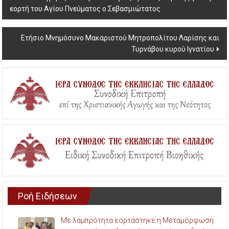
εορτή του Αγίου Πνεύματος ο Σεβασμιώτατος
navigation
Ετήσιο Μνημόσυνο Μακαριστού Μητροπολίτου Λαρίσης και
Τυρνάβου κυρού Ιγνατίου
Ροή Ειδήσεων
Με λαμπρότητα εορτάστηκε η Μεταμόρφωση