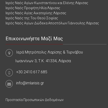
Ιερός Ναός Αγίων Κωνσταντίνου και Ελένης Λάρισας
Ιερός Ναός Προφήτη Ηλία Λάρισας
Ιερός Ναός Αγίας Αικατερίνης Λάρισας
Ιερός Ναός της Του Θεού Σοφίας
Ιερός Ναός Αγίων Δώδεκα Αποστόλων Γιάννουλης Λάρισας
Επικοινωνήστε Μαζί Μας
Ιερά Μητρόπολις Λαρίσης & Τυρνάβου
Ιωαννίνων 3, Τ.Κ. 41334, Λάρισα
+30.2410.617.685
info@imlarisis.gr
Προστασία Προσωπικών Δεδομένων