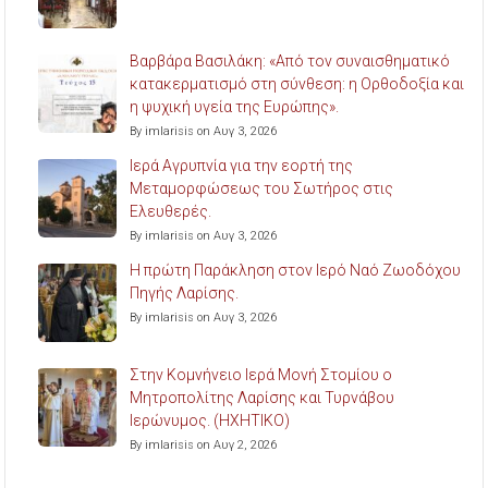
Βαρβάρα Βασιλάκη: «Από τον συναισθηματικό
κατακερματισμό στη σύνθεση: η Ορθοδοξία και
η ψυχική υγεία της Ευρώπης».
By imlarisis on Αυγ 3, 2026
Ιερά Αγρυπνία για την εορτή της
Μεταμορφώσεως του Σωτήρος στις
Ελευθερές.
By imlarisis on Αυγ 3, 2026
Η πρώτη Παράκληση στον Ιερό Ναό Ζωοδόχου
Πηγής Λαρίσης.
By imlarisis on Αυγ 3, 2026
Στην Κομνήνειο Ιερά Μονή Στομίου ο
Μητροπολίτης Λαρίσης και Τυρνάβου
Ιερώνυμος. (ΗΧΗΤΙΚΟ)
By imlarisis on Αυγ 2, 2026