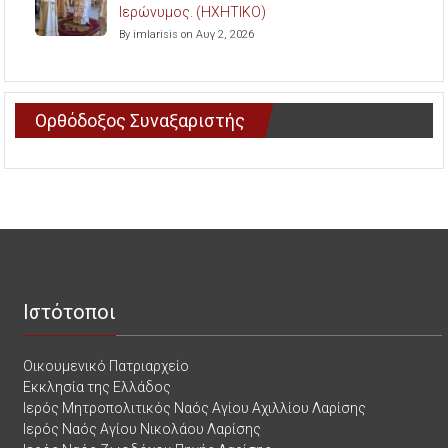
Ιερώνυμος. (ΗΧΗΤΙΚΟ)
By imlarisis on Αυγ 2, 2026
Ορθόδοξος Συναξαριστής
Ιστότοποι
Οικουμενικό Πατριαρχείο
Εκκλησία της Ελλάδος
Ιερός Μητροπολιτικός Ναός Αγίου Αχιλλίου Λαρίσης
Ιερός Ναός Αγίου Νικολάου Λαρίσης