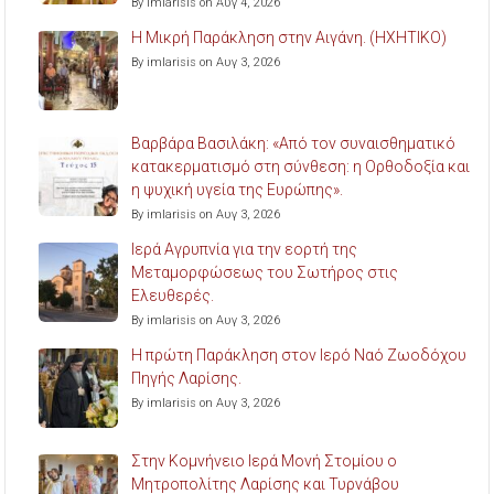
By imlarisis on Αυγ 4, 2026
Η Μικρή Παράκληση στην Αιγάνη. (ΗΧΗΤΙΚΟ)
By imlarisis on Αυγ 3, 2026
Βαρβάρα Βασιλάκη: «Από τον συναισθηματικό
κατακερματισμό στη σύνθεση: η Ορθοδοξία και
η ψυχική υγεία της Ευρώπης».
By imlarisis on Αυγ 3, 2026
Ιερά Αγρυπνία για την εορτή της
Μεταμορφώσεως του Σωτήρος στις
Ελευθερές.
By imlarisis on Αυγ 3, 2026
Η πρώτη Παράκληση στον Ιερό Ναό Ζωοδόχου
Πηγής Λαρίσης.
By imlarisis on Αυγ 3, 2026
Στην Κομνήνειο Ιερά Μονή Στομίου ο
Μητροπολίτης Λαρίσης και Τυρνάβου