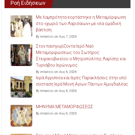
Ροή Ειδήσεων
Με λαμπρότητα εορτάστηκε η Μεταμόρφωση
στο «χωριό των Λαρισαίων» με νέα ομαδική
βάπτιση.
By imlarisis on Αυγ 7, 2026
Στον πανηγυρίζοντα Ιερό Ναό
Μεταμορφώσεως του Σωτήρος
Στεφανοβικείου ο Μητροπολίτης Λαρίσης και
Τυρνάβου Ιερώνυμος.
By imlarisis on Αυγ 6, 2026
Ιερά Αγρυπνία και Ιερές Παρακλήσεις στην υπό
σύσταση Ιερά Μονή Αγίων Πάντων Αμυγδαλέας.
By imlarisis on Αυγ 6, 2026
ΜΗΝΥΜΑ ΜΕΤΑΜΟΡΦΩΣΕΩΣ
By imlarisis on Αυγ 6, 2026