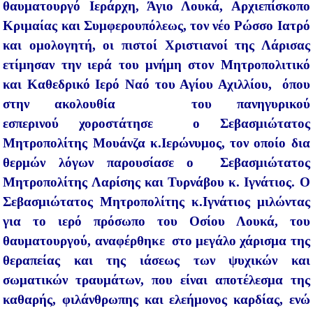
θαυματουργό Ιεράρχη, Άγιο Λουκά, Αρχιεπίσκοπο
Κριμαίας και Συμφερουπόλεως, τον νέο Ρώσσο Ιατρό
και ομολογητή, οι πιστοί Χριστιανοί της Λάρισας
ετίμησαν την ιερά του μνήμη στον Μητροπολιτικό
και Καθεδρικό Ιερό Ναό του Αγίου Αχιλλίου, όπου
στην ακολουθία του πανηγυρικού
εσπερινού χοροστάτησε ο Σεβασμιώτατος
Μητροπολίτης Μουάνζα κ.Ιερώνυμος, τον οποίο δια
θερμών λόγων παρουσίασε ο Σεβασμιώτατος
Μητροπολίτης Λαρίσης και Τυρνάβου κ. Ιγνάτιος. Ο
Σεβασμιώτατος Μητροπολίτης κ.Ιγνάτιος μιλώντας
για το ιερό πρόσωπο του Οσίου Λουκά, του
θαυματουργού, αναφέρθηκε στο μεγάλο χάρισμα της
θεραπείας και της ιάσεως των ψυχικών και
σωματικών τραυμάτων, που είναι αποτέλεσμα της
καθαρής, φιλάνθρωπης και ελεήμονος καρδίας, ενώ