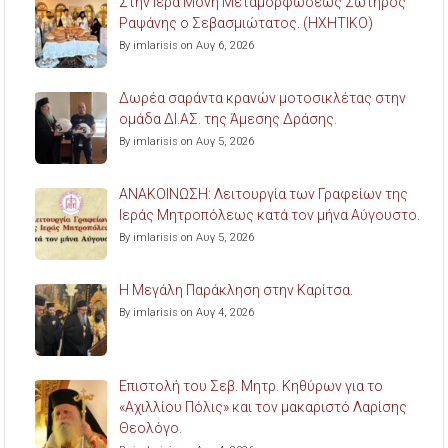
Στην Ιερά Μονή Μεταμορφώσεως Σωτήρος
Ραψάνης ο Σεβασμιώτατος. (ΗΧΗΤΙΚΟ)
By imlarisis on Αυγ 6, 2026
Δωρέα σαράντα κρανών μοτοσικλέτας στην
ομάδα ΔΙ.ΑΣ. της Άμεσης Δράσης.
By imlarisis on Αυγ 5, 2026
ΑΝΑΚΟΙΝΩΣΗ: Λειτουργία των Γραφείων της
Ιεράς Μητροπόλεως κατά τον μήνα Αύγουστο.
By imlarisis on Αυγ 5, 2026
Η Μεγάλη Παράκληση στην Καρίτσα.
By imlarisis on Αυγ 4, 2026
Επιστολή του Σεβ. Μητρ. Κηθύρων για το
«Αχιλλίου Πόλις» και τον μακαριστό Λαρίσης
Θεολόγο.