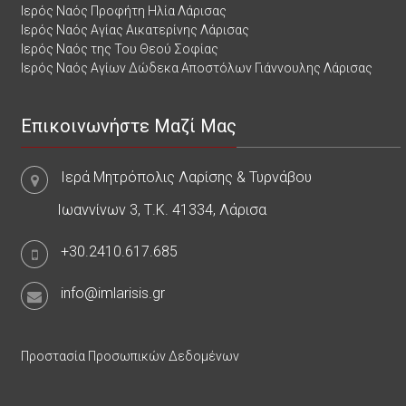
Ιερός Ναός Προφήτη Ηλία Λάρισας
Ιερός Ναός Αγίας Αικατερίνης Λάρισας
Ιερός Ναός της Του Θεού Σοφίας
Ιερός Ναός Αγίων Δώδεκα Αποστόλων Γιάννουλης Λάρισας
Επικοινωνήστε Μαζί Μας
Ιερά Μητρόπολις Λαρίσης & Τυρνάβου
Ιωαννίνων 3, Τ.Κ. 41334, Λάρισα
+30.2410.617.685
info@imlarisis.gr
Προστασία Προσωπικών Δεδομένων