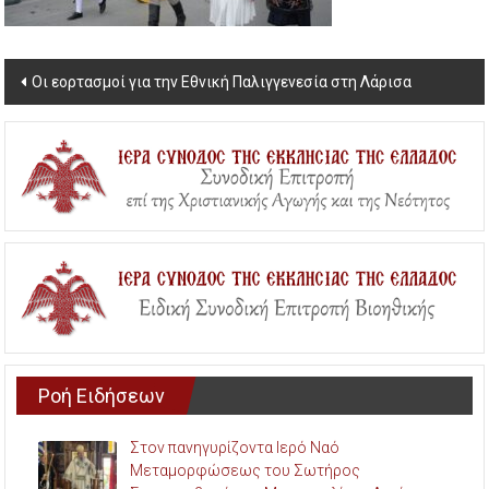
Post
Οι εορτασμοί για την Εθνική Παλιγγενεσία στη Λάρισα
navigation
Ροή Ειδήσεων
Στον πανηγυρίζοντα Ιερό Ναό
Μεταμορφώσεως του Σωτήρος