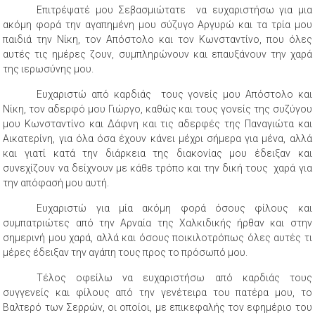
Επιτρέψατέ μου Σεβασμιώτατε να ευχαριστήσω για μια
ακόμη φορά την αγαπημένη μου σύζυγο Αργυρώ και τα τρία μου
παιδιά την Νίκη, τον Απόστολο και τον Κωνσταντίνο, που όλες
αυτές τις ημέρες ζουν, συμπληρώνουν και επαυξάνουν την χαρά
της ιερωσύνης μου.
Ευχαριστώ από καρδιάς τους γονείς μου Απόστολο και
Νίκη, τον αδερφό μου Γιώργο, καθώς και τους γονείς της συζύγου
μου Κωνσταντίνο και Δάφνη και τις αδερφές της Παναγιώτα και
Αικατερίνη, για όλα όσα έχουν κάνει μέχρι σήμερα για μένα, αλλά
και γιατί κατά την διάρκεια της διακονίας μου έδειξαν και
συνεχίζουν να δείχνουν με κάθε τρόπο και την δική τους χαρά για
την απόφασή μου αυτή.
Ευχαριστώ για μία ακόμη φορά όσους φίλους και
συμπατριώτες από την Αρναία της Χαλκιδικής ήρθαν και στην
σημερινή μου χαρά, αλλά και όσους ποικιλοτρόπως όλες αυτές τι
μέρες έδειξαν την αγάπη τους προς το πρόσωπό μου.
Τέλος οφείλω να ευχαριστήσω από καρδιάς τους
συγγενείς και φίλους από την γενέτειρα του πατέρα μου, το
Βαλτερό των Σερρών, οι οποίοι, με επικεφαλής τον εφημέριο του