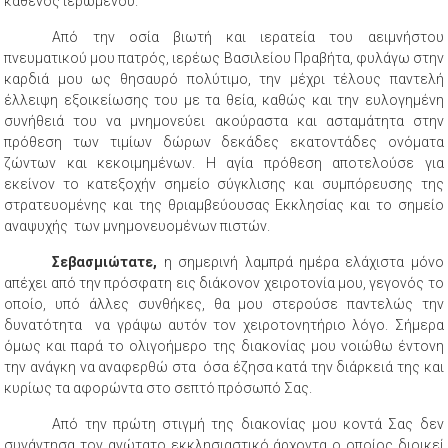
καθενός ιερωμένου.
Από την οσία βιωτή και ιερατεία του αειμνήστου
πνευματικού μου πατρός, ιερέως Βασιλείου Πραβήτα, φυλάγω στην
καρδιά μου ως θησαυρό πολύτιμο, την μέχρι τέλους παντελή
έλλειψη εξοικείωσης του με τα θεία, καθώς και την ευλογημένη
συνήθειά του να μνημονεύει ακούραστα και ασταμάτητα στην
πρόθεση των τιμίων δώρων δεκάδες εκατοντάδες ονόματα
ζώντων και κεκοιμημένων. Η αγία πρόθεση αποτελούσε για
εκείνον το κατεξοχήν σημείο σύγκλισης και συμπόρευσης της
στρατευομένης και της θριαμβεύουσας Εκκλησίας και το σημείο
αναψυχής των μνημονευομένων πιστών.
Σεβασμιώτατε,
η σημερινή λαμπρά ημέρα ελάχιστα μόνο
απέχει από την πρόσφατη εις διάκονον χειροτονία μου, γεγονός το
οποίο, υπό άλλες συνθήκες, θα μου στερούσε παντελώς την
δυνατότητα να γράψω αυτόν τον χειροτονητήριο λόγο. Σήμερα
όμως και παρά το ολιγοήμερο της διακονίας μου νοιώθω έντονη
την ανάγκη να αναφερθώ στα όσα έζησα κατά την διάρκειά της και
κυρίως τα αφορώντα στο σεπτό πρόσωπό Σας.
Από την πρώτη στιγμή της διακονίας μου κοντά Σας δεν
συνάντησα τον ανώτατο εκκλησιαστικό άρχοντα ο οποίος διοικεί