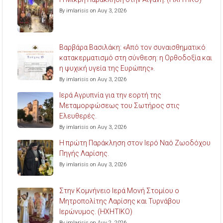
By imlarisis on Αυγ 3, 2026
Βαρβάρα Βασιλάκη: «Από τον συναισθηματικό
κατακερματισμό στη σύνθεση: η Ορθοδοξία και
η ψυχική υγεία της Ευρώπης».
By imlarisis on Αυγ 3, 2026
Ιερά Αγρυπνία για την εορτή της
Μεταμορφώσεως του Σωτήρος στις
Ελευθερές.
By imlarisis on Αυγ 3, 2026
Η πρώτη Παράκληση στον Ιερό Ναό Ζωοδόχου
Πηγής Λαρίσης.
By imlarisis on Αυγ 3, 2026
Στην Κομνήνειο Ιερά Μονή Στομίου ο
Μητροπολίτης Λαρίσης και Τυρνάβου
Ιερώνυμος. (ΗΧΗΤΙΚΟ)
By imlarisis on Αυγ 2, 2026