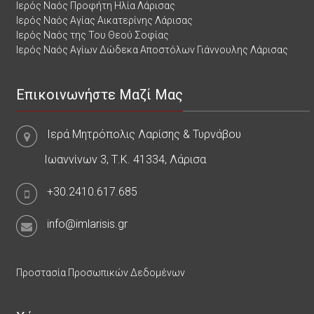
Ιερός Ναός Προφήτη Ηλία Λάρισας
Ιερός Ναός Αγίας Αικατερίνης Λάρισας
Ιερός Ναός της Του Θεού Σοφίας
Ιερός Ναός Αγίων Δώδεκα Αποστόλων Γιάννουλης Λάρισας
Επικοινωνήστε Μαζί Μας
Ιερά Μητρόπολις Λαρίσης & Τυρνάβου
Ιωαννίνων 3, Τ.Κ. 41334, Λάρισα
+30.2410.617.685
info@imlarisis.gr
Προστασία Προσωπικών Δεδομένων