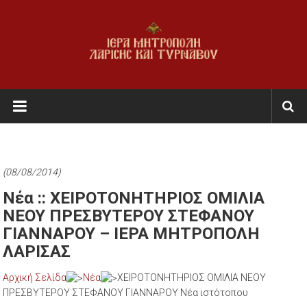
Skip
to
content
Ι.Μ.
Λαρίσης
&
Τυρνάβου
(08/08/2014)
Εκκλησία
Νέα :: XEIΡΟΤΟΝΗΤΗΡΙΟΣ ΟΜΙΛΙΑ
της
ΝΕΟΥ ΠΡΕΣΒΥΤΕΡΟΥ ΣΤΕΦΑΝΟΥ
Ελλάδος
ΓΙΑΝΝΑΡΟΥ – ΙΕΡΑ ΜΗΤΡΟΠΟΛΗ
ΛΑΡΙΣΑΣ
Αρχική Σελίδα
Νέα
XEIΡΟΤΟΝΗΤΗΡΙΟΣ ΟΜΙΛΙΑ ΝΕΟΥ
ΠΡΕΣΒΥΤΕΡΟΥ ΣΤΕΦΑΝΟΥ ΓΙΑΝΝΑΡΟΥ Νέα ιστότοπου