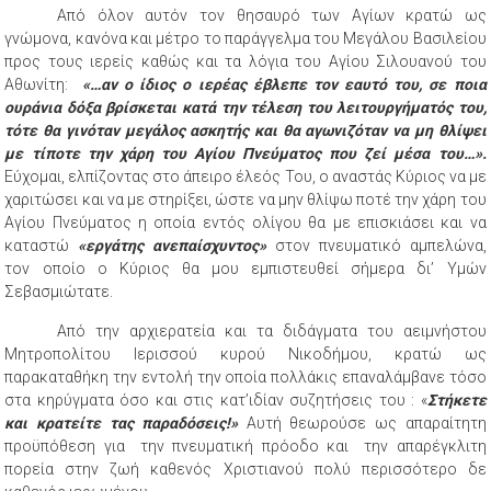
Από όλον αυτόν τον θησαυρό των Αγίων κρατώ ως
γνώμονα, κανόνα και μέτρο το παράγγελμα του Μεγάλου Βασιλείου
προς τους ιερείς καθώς και τα λόγια του Αγίου Σιλουανού του
Αθωνίτη:
«…αν ο ίδιος ο ιερέας έβλεπε τον εαυτό του, σε ποια
ουράνια δόξα βρίσκεται κατά την τέλεση του λειτουργήματός του,
τότε θα γινόταν μεγάλος ασκητής και θα αγωνιζόταν να μη θλίψει
με τίποτε την χάρη του Αγίου Πνεύματος που ζεί μέσα του…».
Εύχομαι, ελπίζοντας στο άπειρο έλεός Του, ο αναστάς Κύριος να με
χαριτώσει και να με στηρίξει, ώστε να μην θλίψω ποτέ την χάρη του
Αγίου Πνεύματος η οποία εντός ολίγου θα με επισκιάσει και να
καταστώ
«εργάτης ανεπαίσχυντος»
στον πνευματικό αμπελώνα,
τον οποίο ο Κύριος θα μου εμπιστευθεί σήμερα δι’ Υμών
Σεβασμιώτατε.
Από την αρχιερατεία και τα διδάγματα του αειμνήστου
Μητροπολίτου Ιερισσού κυρού Νικοδήμου, κρατώ ως
παρακαταθήκη την εντολή την οποία πολλάκις επαναλάμβανε τόσο
στα κηρύγματα όσο και στις κατ’ιδίαν συζητήσεις του : «
Στήκετε
και κρατείτε τας παραδόσεις!»
Αυτή θεωρούσε ως απαραίτητη
προϋπόθεση για την πνευματική πρόοδο και την απαρέγκλιτη
πορεία στην ζωή καθενός Χριστιανού πολύ περισσότερο δε