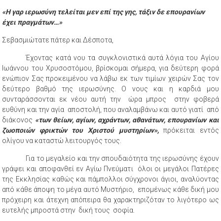
«Η γαρ ιερωσύνη τελείται μεν επί της γης, τάξιν δε επουρανίων
έχει πραγμάτων…»
Σεβασμιώτατε πάτερ και Δέσποτα,
Έχοντας κατά νου τα συγκλονιστικά αυτά λόγια του Αγίου
Ιωάννου του Χρυσοστόμου, βρίσκομαι σήμερα, για δεύτερη φορά
ενώπιον Σας προκειμένου να λάβω εκ των τιμίων χειρών Σας τον
δεύτερο βαθμό της ιερωσύνης. Ο νους και η καρδιά μου
συνταράσσονται εκ νέου αυτή την ώρα μπρος στην φοβερά
ευθύνη και την αγία αποστολή, που αναλαμβάνω και αυτό γιατί από
διάκονος
«των θείων, αγίων, αχράντων, αθανάτων, επουρανίων και
ζωοποιών φρικτών του Χριστού μυστηρίων»,
πρόκειται εντός
ολίγου να καταστώ λειτουργός τους.
Για το μεγαλείο και την σπουδαιότητα της ιερωσύνης έχουν
γράψει και αποφανθεί εν Αγίω Πνεύματι όλοι οι μεγάλοι Πατέρες
της Εκκλησίας καθώς και πάμπολλοι σύγχρονοι άγιοι, αναλύοντας
από κάθε άποψη το μέγα αυτό Μυστήριο, επομένως κάθε δική μου
πρόχειρη και άτεχνη απόπειρα θα χαρακτηριζόταν το λιγότερο ως
ευτελής μπροστά στην δική τους σοφία.