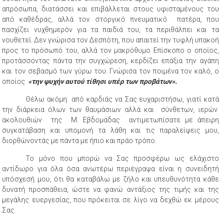
απρόσωπα, διατάσσει και επιβάλλεται στους υφισταμένους του
από καθέδρας, αλλά τον στοργικό πνευματικό πατέρα, που
πασχίζει νυχθημερόν για τα παιδιά του, τα περιθάλπει και τα
νουθετεί. Δεν γνώρισα τον Δεσπότη, που απαιτεί την τυφλή υπακοή
προς το πρόσωπό του, αλλά τον μακρόθυμο Επίσκοπο ο οποίος,
προτάσσοντας πάντα την συγχώρεση, κερδίζει επάξια την αγάπη
και τον σεβασμό των γύρω του. Γνώρισα τον ποιμένα τον καλό, ο
οποίος
«την ψυχήν αυτού τίθησι υπέρ των προβάτων».
Θέλω ακόμη από καρδιάς να Σας ευχαριστήσω, γιατί κατά
την διάρκεια όλων των θαυμάσιων αλλά και σύνθετων, ιερών
ακολουθιών της Μ. Εβδομάδας αντιμετωπίσατε με άπειρη
συγκατάβαση και υπομονή τα λάθη και τις παραλείψεις μου,
διορθώνοντάς με πάντα με ήπιο και πράο τρόπο.
Το μόνο που μπορώ να Σας προσφέρω ως ελάχιστο
αντίδωρο για όλα όσα ανωτέρω περιέγραψα είναι η συνειδητή
υπόσχεσή μου, ότι θα καταβάλω με ζήλο και υπευθυνότητα κάθε
δυνατή προσπάθεια, ώστε να φανώ αντάξιος της τιμής και της
μεγάλης ευεργεσίας, που πρόκειται σε λίγο να δεχθώ εκ μέρους
Σας.