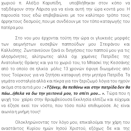
χωριού π. Αλέξιο Καρυπίδη, υποβλήθηκαν στον κόπο να
ταξιδέψουν στην Λάρισα για να είναι αυτή την ώρα κοντά μου. Η
παρουσία τους εδώ επιβεβαιώνει με τον καλύτερο τρόπο τους
άρρηκτους δεσμούς, που με συνδέουν με τον τόπο καταγωγής του
πατέρα μου.
Στο νου μου έρχονται τούτη την ώρα οι γλυκειές μορφές
των αειμνήστων ευσεβών παππούδων μου Στεφάνου και
Καλλιόπης. Ζωντανεύουν ξανά οι διηγήσεις του παππού μου για τις
αλησμόνητες, αλύτρωτες αλλά όχι χαμένες Πατρίδες της
Ανατολικής Θράκης και για το χωριό του, το Μπασκί της Κεσσάνης
από το οποίο σε ηλικία μόλις 13 χρονών έφυγε διωγμένος από
τους Τούρκους για να ζητήσει καταφυγή στην μητέρα Πατρίδα. Τα
γεμάτα νοσταλγία αλλά και πίκρα για τον ξεριζωμό λόγια του ηχούν
ακόμα στα αυτιά μου
: «Τζάνεμ, θα πεθάνω και στην πατρίδα δεν θα
πάω…ήθελα να δω την γειτονιά μου, το σπίτι μου… ».
Τώρα που η
ψυχή του χαίρει στην θριαμβεύουσα Εκκλησία ελπίζω και εύχομαι
να έζησε εκεί τον νόστο, που τόσο πολύ επιθυμούσε. Ας είναι
αιωνία η μνήμη τους!
Ολοκληρώνοντας τον λόγο μου, επικαλούμαι την χάρη του
αναστάντος Κυρίου ημών Ιησού Χριστού, εξόχως δε και της