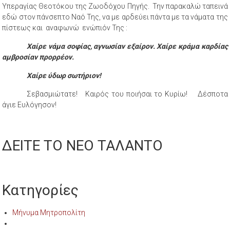
Υπεραγίας Θεοτόκου της Ζωοδόχου Πηγής. Την παρακαλώ ταπεινά
εδώ στον πάνσεπτο Ναό Της, να με αρδεύει πάντα με τα νάματα της
πίστεως και αναφωνώ ενώπιόν Της :
Χαίρε νάμα σοφίας, αγνωσίαν εξαίρον. Χαίρε κράμα καρδίας
αμβροσίαν προρρέον.
Χαίρε ύδωρ σωτήριον!
Σεβασμιώτατε! Καιρός του ποιήσαι το Κυρίω! Δέσποτα
άγιε Ευλόγησον!
ΔΕΙΤΕ ΤΟ ΝΕΟ ΤΑΛΑΝΤΟ
Κατηγορίες
Μήνυμα Μητροπολίτη