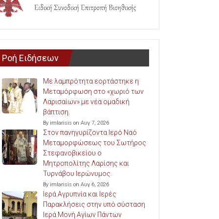
Ροή Ειδήσεων
Με λαμπρότητα εορτάστηκε η
Μεταμόρφωση στο «χωριό των
Λαρισαίων» με νέα ομαδική
βάπτιση.
By imlarisis on Αυγ 7, 2026
Στον πανηγυρίζοντα Ιερό Ναό
Μεταμορφώσεως του Σωτήρος
Στεφανοβικείου ο
Μητροπολίτης Λαρίσης και
Τυρνάβου Ιερώνυμος.
By imlarisis on Αυγ 6, 2026
Ιερά Αγρυπνία και Ιερές
Παρακλήσεις στην υπό σύσταση
Ιερά Μονή Αγίων Πάντων