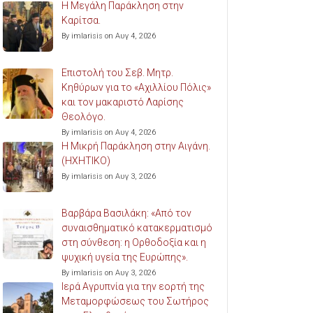
Η Μεγάλη Παράκληση στην
Καρίτσα.
By imlarisis on Αυγ 4, 2026
Επιστολή του Σεβ. Μητρ.
Κηθύρων για το «Αχιλλίου Πόλις»
και τον μακαριστό Λαρίσης
Θεολόγο.
By imlarisis on Αυγ 4, 2026
Η Μικρή Παράκληση στην Αιγάνη.
(ΗΧΗΤΙΚΟ)
By imlarisis on Αυγ 3, 2026
Βαρβάρα Βασιλάκη: «Από τον
συναισθηματικό κατακερματισμό
στη σύνθεση: η Ορθοδοξία και η
ψυχική υγεία της Ευρώπης».
By imlarisis on Αυγ 3, 2026
Ιερά Αγρυπνία για την εορτή της
Μεταμορφώσεως του Σωτήρος