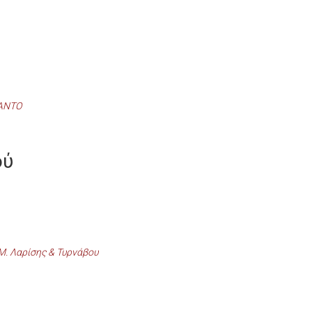
ΛΑΝΤΟ
ού
.Μ. Λαρίσης & Τυρνάβου