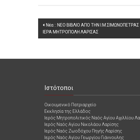
Post
Νέα :: ΝΕΟ ΒΙΒΛΙΟ ΑΠΟ ΤΗΝ Ι.Μ.ΣΙΜΩΝΟΠΕΤΡΑΣ
ΙΕΡΑ ΜΗΤΡΟΠΟΛΗ ΛΑΡΙΣΑΣ
navigation
Ιστότοποι
Οικουμενικό Πατριαρχείο
Εκκλησία της Ελλάδος
Ιερός Μητροπολιτικός Ναός Αγίου Αχιλλίου Λ
Ιερός Ναός Αγίου Νικολάου Λαρίσης
Ιερός Ναός Ζωοδόχου Πηγής Λαρίσης
Ιερός Ναός Αγίου Γεωργίου Γιάννουλης