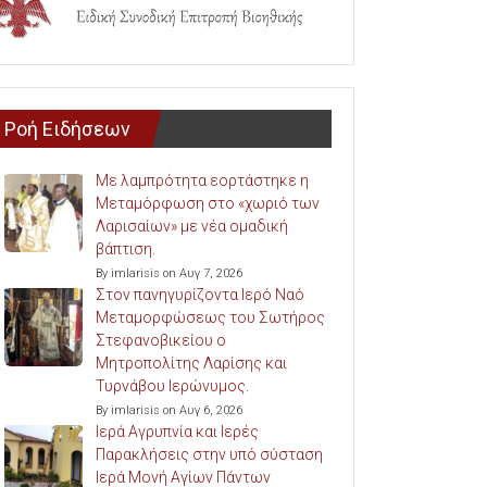
Ροή Ειδήσεων
Με λαμπρότητα εορτάστηκε η
Μεταμόρφωση στο «χωριό των
Λαρισαίων» με νέα ομαδική
βάπτιση.
By imlarisis on Αυγ 7, 2026
Στον πανηγυρίζοντα Ιερό Ναό
Μεταμορφώσεως του Σωτήρος
Στεφανοβικείου ο
Μητροπολίτης Λαρίσης και
Τυρνάβου Ιερώνυμος.
By imlarisis on Αυγ 6, 2026
Ιερά Αγρυπνία και Ιερές
Παρακλήσεις στην υπό σύσταση
Ιερά Μονή Αγίων Πάντων