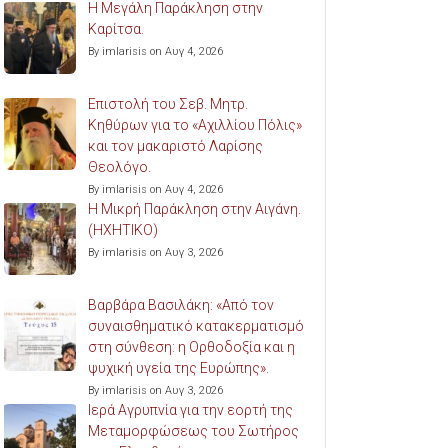
Η Μεγάλη Παράκληση στην
Καρίτσα.
By imlarisis on Αυγ 4, 2026
Επιστολή του Σεβ. Μητρ.
Κηθύρων για το «Αχιλλίου Πόλις»
και τον μακαριστό Λαρίσης
Θεολόγο.
By imlarisis on Αυγ 4, 2026
Η Μικρή Παράκληση στην Αιγάνη.
(ΗΧΗΤΙΚΟ)
By imlarisis on Αυγ 3, 2026
Βαρβάρα Βασιλάκη: «Από τον
συναισθηματικό κατακερματισμό
στη σύνθεση: η Ορθοδοξία και η
ψυχική υγεία της Ευρώπης».
By imlarisis on Αυγ 3, 2026
Ιερά Αγρυπνία για την εορτή της
Μεταμορφώσεως του Σωτήρος