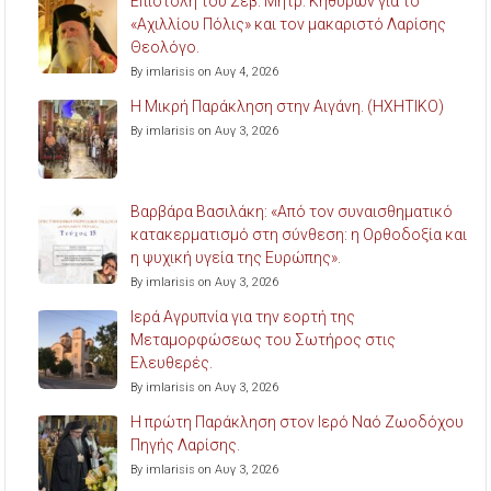
Επιστολή του Σεβ. Μητρ. Κηθύρων για το
«Αχιλλίου Πόλις» και τον μακαριστό Λαρίσης
Θεολόγο.
By imlarisis on Αυγ 4, 2026
Η Μικρή Παράκληση στην Αιγάνη. (ΗΧΗΤΙΚΟ)
By imlarisis on Αυγ 3, 2026
Βαρβάρα Βασιλάκη: «Από τον συναισθηματικό
κατακερματισμό στη σύνθεση: η Ορθοδοξία και
η ψυχική υγεία της Ευρώπης».
By imlarisis on Αυγ 3, 2026
Ιερά Αγρυπνία για την εορτή της
Μεταμορφώσεως του Σωτήρος στις
Ελευθερές.
By imlarisis on Αυγ 3, 2026
Η πρώτη Παράκληση στον Ιερό Ναό Ζωοδόχου
Πηγής Λαρίσης.
By imlarisis on Αυγ 3, 2026