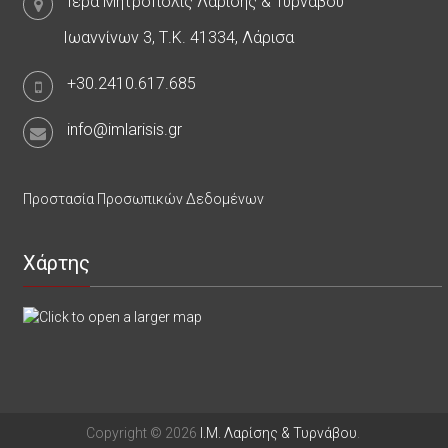
Ιερά Μητρόπολις Λαρίσης & Τυρνάβου
Ιωαννίνων 3, Τ.Κ. 41334, Λάρισα
+30.2410.617.685
info@imlarisis.gr
Προστασία Προσωπικών Δεδομένων
Χάρτης
Copyright © 2026
Ι.Μ. Λαρίσης & Τυρνάβου
.