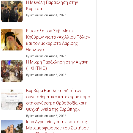
Η Μεγάλη Παράκληση στην
Καρίτσα.
By imlarisis on Αυγ 4, 2026
Επιστολή του Σεβ. Μητρ.
Κηθύρων για το «Αχιλλίου Πόλις»
και τον μακαριστό Λαρίσης
Θεολόγο.
By imlarisis on Αυγ 4, 2026
Η Μικρή Παράκληση στην Αιγάνη.
(ΗΧΗΤΙΚΟ)
By imlarisis on Αυγ 3, 2026
Βαρβάρα Βασιλάκη: «Από τον
συναισθηματικό κατακερματισμό
στη σύνθεση: η Ορθοδοξία και η
ψυχική υγεία της Ευρώπης».
By imlarisis on Αυγ 3, 2026
Ιερά Αγρυπνία για την εορτή της
Μεταμορφώσεως του Σωτήρος