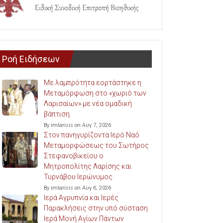
Ροή Ειδήσεων
Με λαμπρότητα εορτάστηκε η
Μεταμόρφωση στο «χωριό των
Λαρισαίων» με νέα ομαδική
βάπτιση.
By imlarisis on Αυγ 7, 2026
Στον πανηγυρίζοντα Ιερό Ναό
Μεταμορφώσεως του Σωτήρος
Στεφανοβικείου ο
Μητροπολίτης Λαρίσης και
Τυρνάβου Ιερώνυμος.
By imlarisis on Αυγ 6, 2026
Ιερά Αγρυπνία και Ιερές
Παρακλήσεις στην υπό σύσταση
Ιερά Μονή Αγίων Πάντων