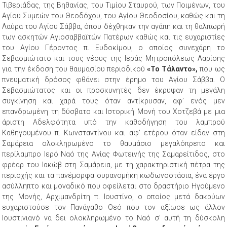
Τιβεριάδας, της Βηθανίας, του Τιμίου Σταυρού, των Ποιμένων, του
Αγίου Συμεών του Θεοδόχου, του Αγίου Θεοδοσίου, καθώς και τη
Λαύρα του Αγίου Σάββα, όπου δέχθηκαν την αγάπη και τη θαλπωρή
των ασκητών Αγιοσαββαϊτών Πατέρων καθώς και τις ευχαριστίες
του Αγίου Γέροντος π. Ευδοκίμου, ο οποίος συνεχάρη το
Σεβασμιώτατο και τους νέους της Ιεράς Μητροπόλεως Λαρίσης
για την έκδοση του θαυμασίου περιοδικού
«Το Τάλαντο»,
που ως
πνευματική δρόσος φθάνει στην έρημο του Αγίου Σάββα. Ο
Σεβασμιώτατος και οι προσκυνητές δεν έκρυψαν τη μεγάλη
συγκίνηση και χαρά τους όταν αντίκρυσαν, αφ’ ενός μεν
επανδρωμένη τη δύσβατο και Ιστορική Μονή του Χοτζεβά με μια
άριστη Αδελφότητα υπό την καθοδήγηση του λαμπρού
Καθηγουμένου π. Κωνσταντίνου και αφ’ ετέρου όταν είδαν στη
Σαμάρεια ολοκληρωμένο το θαυμάσιο μεγαλόπρεπο και
περίλαμπρο Ιερό Ναό της Αγίας Φωτεινής της Σαμαρείτιδος, στο
φρέαρ του Ιακώβ στη Σαμάρεια, με τη χαρακτηριστική πέτρα της
περιοχής και τα πανέμορφα ουρανομήκη κωδωνοστάσια, ένα έργο
ασύλληπτο και μοναδικό που οφείλεται στο δραστήριο Ηγούμενο
της Μονής, Αρχιμανδρίτη π. Ιουστίνο, ο οποίος μετά δακρύων
ευχαριστούσε τον Πανάγαθο Θεό που τον αξίωσε ως άλλον
Ιουστινιανό να δει ολοκληρωμένο το Ναό σ’ αυτή τη δύσκολη