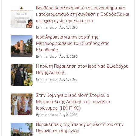
Βαρβάρα Βασιλάκη: «Από τον συναισθηματικό
κατακερματισμό στη σύνθεση: η Ορθοδοξία και
η ψυχική υγεία της Ευρώπης».
By imlarisis on Αυγ 3, 2026
Ιερά Αγρυπνία για την εορτή της
Μεταμορφώσεως του Σωτήρος στις
Ελευθερές.
By imlarisis on Αυγ 3, 2026
Η πρώτη Παράκληση στον Ιερό Ναό Ζωοδόχου
Πηγής Λαρίσης.
By imlarisis on Αυγ 3, 2026
Στην Κομνήνειο Ιερά Μονή Στομίου ο
Μητροπολίτης Λαρίσης και Τυρνάβου
Ιερώνυμος. (ΗΧΗΤΙΚΟ)
By imlarisis on Αυγ 2, 2026
Παρακλήσεις της Υπεραγίας Θεοτόκου στην
Παναγία του Αρμενίου.