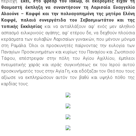
περιοχή.
Εκεί, στο φρέαρ του Ιακώβ, οι εκδρομείς είχαν τη
θαυμαστή έκπληξη να συναντήσουν τη Λαρισαία Ευαγγελία
Αλαούνε – Καφφέ και την πολυαγαπημένη της μητέρα Ελένη
Καφφέ, παλαιά συνεργάτιδα του Σεβασμιωτάτου και της
τοπικής Εκκλησίας
και να ανταλλάξουν αφ’ ενός μεν αληθινό
ασπασμό ειλικρινούς αγάπης, αφ’ ετέρου δε, να δεχθούν πλούσια
κεράσματα των ευλαβών Λαρισαίων γυναικών, που μένουν μόνιμα
στη Ραμάλα. Όλοι οι προσκυνητές παίρνοντας την ευλογία των
Παναγίων Προσκυνημάτων και κυρίως του Παναγίου και Ζωοποιού
Τάφου, επέστρεψαν στην πόλη του Αγίου Αχιλλίου, έμπλεοι
πνευματικής χαράς και ιεράς συγκινήσεως εκ του Ιερού αυτού
προσκυνήματός τους στην Αγία Γη, και εδόξαζαν τον Θεό που τους
αξίωσε να εκπληρώσουν αυτόν τον βαθύ και υψηλό πόθο της
καρδίας τους.