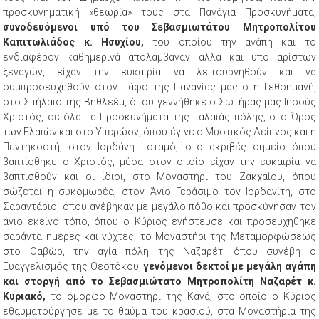
προσκυνηματική «θεωρία» τους στα Πανάγια Προσκυνήματα,
συνοδευόμενοι υπό του Σεβασμιωτάτου Μητροπολίτου
Καπιτωλιάδος κ. Ησυχίου,
του οποίου την αγάπη και το
ενδιαφέρον καθημερινά απολάμβαναν αλλά και υπό αρίστων
ξεναγών, είχαν την ευκαιρία να λειτουργηθούν και να
συμπροσευχηθούν στον Τάφο της Παναγίας μας στη Γεθσημανή,
στο Σπήλαιο της Βηθλεέμ, όπου γεννήθηκε ο Σωτήρας μας Ιησούς
Χριστός, σε όλα τα Προσκυνήματα της παλαιάς πόλης, στο Όρος
των Ελαιών και στο Υπερώον, όπου έγινε ο Μυστικός Δείπνος και η
Πεντηκοστή, στον Ιορδάνη ποταμό, στο ακριβές σημείο όπου
βαπτίσθηκε ο Χριστός, μέσα στον οποίο είχαν την ευκαιρία να
βαπτισθούν και οι ίδιοι, στο Μοναστήρι του Ζακχαίου, όπου
σώζεται η συκομωρέα, στον Άγιο Γεράσιμο τον Ιορδανίτη, στο
Σαραντάριο, όπου ανέβηκαν με μεγάλο πόθο και προσκύνησαν τον
άγιο εκείνο τόπο, όπου ο Κύριος ενήστευσε και προσευχήθηκε
σαράντα ημέρες και νύχτες, το Μοναστήρι της Μεταμορφώσεως
στο Θαβώρ, την αγία πόλη της Ναζαρέτ, όπου συνέβη ο
Ευαγγελισμός της Θεοτόκου,
γενόμενοι δεκτοί με μεγάλη αγάπη
και στοργή από το Σεβασμιώτατο Μητροπολίτη Ναζαρέτ κ.
Κυριακό,
το όμορφο Μοναστήρι της Κανά, στο οποίο ο Κύριος
εθαυματούργησε με το θαύμα του κρασιού, στα Μοναστήρια της