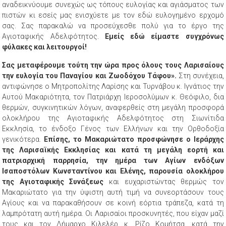
αναδεικνύουμε συνεχώς ως τόπους ευλογίας και αγιάσματος των
πιστών κι εσείς μας ενισχύετε με τον εδώ ευλογημένο ερχομό
σας. Σας παρακαλώ να προσεύχεσθε πολύ για το έργο της
Αγιοταφικής Αδελφότητος.
Εμείς εδώ είμαστε συγχρόνως
φύλακες και λειτουργοί!
Σας μεταφέρουμε τούτη την ώρα προς όλους τους Λαρισαίους
την ευλογία του Παναγίου και Ζωοδόχου Τάφου».
Στη συνέχεια,
αντιφώνησε ο Μητροπολίτης Λαρίσης και Τυρνάβου κ. Ιγνάτιος την
Αυτού Μακαριότητα, τον Πατριάρχη Ιεροσολύμων κ. Θεόφιλο, δια
θερμών, συγκινητικών λόγων, αναφερθείς στη μεγάλη προσφορά
ολοκλήρου της Αγιοταφικής Αδελφότητος στη Σιωνίτιδα
Εκκλησία, το ένδοξο Γένος των Ελλήνων και την Ορθοδοξία
γενικότερα.
Επίσης, το Μακαριώτατο προσφώνησε ο Ιεράρχης
της Λαρισαϊκής Εκκλησίας και κατά τη μεγάλη εορτή και
πατριαρχική παρρησία, την ημέρα των Αγίων ενδόξων
Ισαποστόλων Κωνσταντίνου και Ελένης, παρουσία ολοκλήρου
της Αγιοταφικής Συνάξεως
και ευχαριστώντας θερμώς τον
Μακαριώτατο για την ύψιστη αυτή τιμή να συνεορτάσουν τους
Αγίους και να παρακαθήσουν σε κοινή εόρτια τράπεζα, κατά τη
λαμπρότατη αυτή ημέρα. Οι Λαρισαίοι προσκυνητές, που είχαν μαζί
τους και τον Δήμαρχο Κιλελέρ κ. Ρίζο Κομήτσα, κατά την