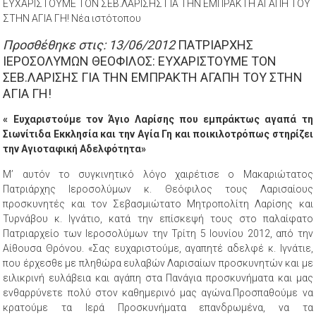
EΥΧΑΡΙΣΤΟΥΜΕ ΤΟΝ ΣΕΒ.ΛΑΡΙΣΗΣ ΓΙΑ ΤΗΝ ΕΜΠΡΑΚΤΗ ΑΓΑΠΗ ΤΟΥ
ΣΤΗΝ ΑΓΙΑ ΓΗ! Νέα ιστότοπου
Προσθέθηκε στις: 13/06/2012
ΠΑΤΡΙΑΡΧΗΣ
ΙΕΡΟΣΟΛΥΜΩΝ ΘΕΟΦΙΛΟΣ: EΥΧΑΡΙΣΤΟΥΜΕ ΤΟΝ
ΣΕΒ.ΛΑΡΙΣΗΣ ΓΙΑ ΤΗΝ ΕΜΠΡΑΚΤΗ ΑΓΑΠΗ ΤΟΥ ΣΤΗΝ
ΑΓΙΑ ΓΗ!
« Ευχαριστούμε τον Άγιο Λαρίσης που εμπράκτως αγαπά τη
Σιωνίτιδα Εκκλησία και την Αγία Γη και ποικιλοτρόπως στηρίζει
την Αγιοταφική Αδελφότητα»
Μ’ αυτόν το συγκινητικό λόγο χαιρέτισε ο Μακαριώτατος
Πατριάρχης Ιεροσολύμων κ. Θεόφιλος τους Λαρισαίους
προσκυνητές και τον Σεβασμιώτατο Μητροπολίτη Λαρίσης και
Τυρνάβου κ. Ιγνάτιο, κατά την επίσκεψή τους στο παλαίφατο
Πατριαρχείο των Ιεροσολύμων την Τρίτη 5 Ιουνίου 2012, από την
Αίθουσα Θρόνου. «Σας ευχαριστούμε, αγαπητέ αδελφέ κ. Ιγνάτιε,
που έρχεσθε με πληθώρα ευλαβών Λαρισαίων προσκυνητών και με
ειλικρινή ευλάβεια και αγάπη στα Πανάγια προσκυνήματα και μας
ενθαρρύνετε πολύ στον καθημερινό μας αγώνα.Προσπαθούμε να
κρατούμε τα Ιερά Προσκυνήματα επανδρωμένα, να τα