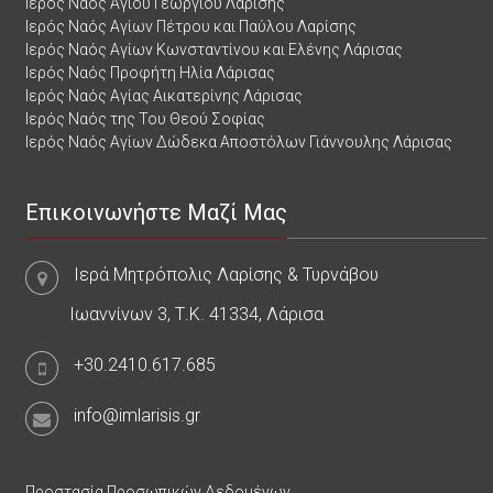
Ιερός Ναός Αγίου Γεωργίου Λαρίσης
Ιερός Ναός Αγίων Πέτρου και Παύλου Λαρίσης
Ιερός Ναός Αγίων Κωνσταντίνου και Ελένης Λάρισας
Ιερός Ναός Προφήτη Ηλία Λάρισας
Ιερός Ναός Αγίας Αικατερίνης Λάρισας
Ιερός Ναός της Του Θεού Σοφίας
Ιερός Ναός Αγίων Δώδεκα Αποστόλων Γιάννουλης Λάρισας
Επικοινωνήστε Μαζί Μας
Ιερά Μητρόπολις Λαρίσης & Τυρνάβου
Ιωαννίνων 3, Τ.Κ. 41334, Λάρισα
+30.2410.617.685
info@imlarisis.gr
Προστασία Προσωπικών Δεδομένων