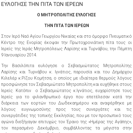
ΕΥΛΟΓΗΣΕ ΤΗΝ ΠΙΤΑ ΤΩΝ ΙΕΡΕΩΝ
Ο ΜΗΤΡΟΠΟΛΙΤΗΣ ΕΥΛΟΓΗΣΕ
ΤΗΝ ΠΙΤΑ ΤΩΝ ΙΕΡΕΩΝ
Στον Ιερό Ναό Αγίου Γεωργίου Νικαίας και στο όμορφο Πνευματικό
Κέντρο της Ενορίας έκοψαν την Πρωτοχρονιάτικη πίτα τους οι
Ιερείς της Ιεράς Μητροπόλεως Λαρίσης και Τυρνάβου, την Πέμπτη
9 Ιανουαρίου 2014.
Την Βασιλόπιτα ευλόγησε ο Σεβασμιώτατος Μητροπολίτης
Λαρίσης και Τυρνάβου κ. Ιγνάτιος, παρουσία και του Δημάρχου
Κιλελέρ κ.Ρίζου Κομήτσα, ο οποίος με ιδιαίτερα θερμούς λόγους
προσφώνησε τον Σεβασμιώτατο Μητροπολίτη και ευχήθηκε στους
Ιερείς. Κατόπιν ο Σεβασμιώτατος κ.Ιγνάτιος, ευχαρίστησε τους
Ιερείς για το φιλανθρωπικό έργο που επετέλεσαν κατά την
διάρκεια των εορτών του Δωδεκαημέρου και αναφέρθηκε με
λόγους ευγνωμοσύνης προς τους συνεργάτες και τις
συνεργάτιδες της τοπικής Εκκλησίας, που με τον προσωπικό τους
αγώνα διεξήγαγαν επιτυχώς τον Έρανο της «Ημέρας της Αγάπης»,
τον περασμένο Δεκέμβριο, συμβάλλοντας τα μέγιστα στην