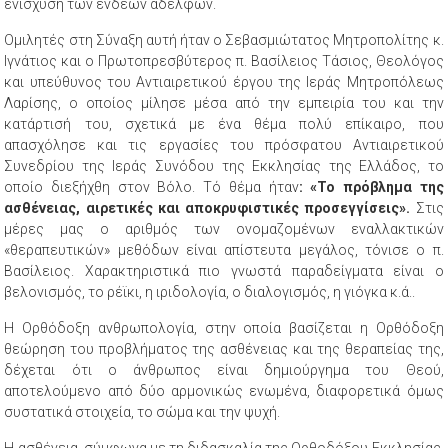
ενίσχυση των ενδεών αδελφών.
Ομιλητές στη Σύναξη αυτή ήταν ο Σεβασμιώτατος Μητροπολίτης κ.
Ιγνάτιος και ο Πρωτοπρεσβύτερος π. Βασίλειος Τάσιος, Θεολόγος
και υπεύθυνος του Αντιαιρετικού έργου της Ιεράς Μητροπόλεως
Λαρίσης, ο οποίος μίλησε μέσα από την εμπειρία του και την
κατάρτισή του, σχετικά με ένα θέμα πολύ επίκαιρο, που
απασχόλησε και τις εργασίες του πρόσφατου Αντιαιρετικού
Συνεδρίου της Ιεράς Συνόδου της Εκκλησίας της Ελλάδος, το
οποίο διεξήχθη στον Βόλο. Τό θέμα ήταν
: «Το πρόβλημα της
ασθένειας, αιρετικές και αποκρυφιστικές προσεγγίσεις».
Στις
μέρες μας ο αριθμός των ονομαζομένων εναλλακτικών
«θεραπευτικών» μεθόδων είναι απίστευτα μεγάλος, τόνισε ο π.
Βασίλειος. Χαρακτηριστικά πιο γνωστά παραδείγματα είναι ο
βελονισμός, το ρέϊκι, η ιριδολογία, ο διαλογισμός, η γιόγκα κ.ά..
Η Ορθόδοξη ανθρωπολογία, στην οποία βασίζεται η Ορθόδοξη
θεώρηση του προβλήματος της ασθένειας και της θεραπείας της,
δέχεται ότι ο άνθρωπος είναι δημιούργημα του Θεού,
αποτελούμενο από δύο αρμονικώς ενωμένα, διαφορετικά όμως
συστατικά στοιχεία, το σώμα και την ψυχή.
Η ασθένεια, σύμφωνα με τη διδασκαλία της Ορθοδόξου Εκκλησίας,