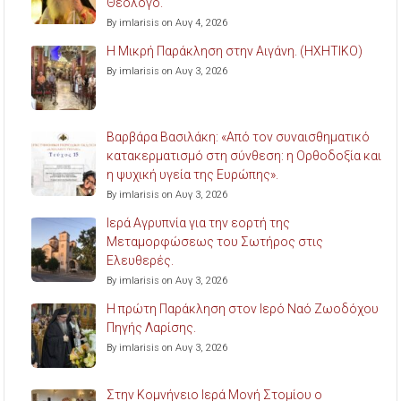
Θεολόγο.
By imlarisis on Αυγ 4, 2026
Η Μικρή Παράκληση στην Αιγάνη. (ΗΧΗΤΙΚΟ)
By imlarisis on Αυγ 3, 2026
Βαρβάρα Βασιλάκη: «Από τον συναισθηματικό
κατακερματισμό στη σύνθεση: η Ορθοδοξία και
η ψυχική υγεία της Ευρώπης».
By imlarisis on Αυγ 3, 2026
Ιερά Αγρυπνία για την εορτή της
Μεταμορφώσεως του Σωτήρος στις
Ελευθερές.
By imlarisis on Αυγ 3, 2026
Η πρώτη Παράκληση στον Ιερό Ναό Ζωοδόχου
Πηγής Λαρίσης.
By imlarisis on Αυγ 3, 2026
Στην Κομνήνειο Ιερά Μονή Στομίου ο