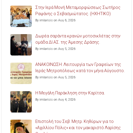
Στην Ιερά Μονή Μεταμορφώσεως Σωτήρος
Ραψάνης ο Σεβασμιώτατος. (ΗΧΗΤΙΚΟ)
By imlarisis on Αυγ 6, 2026
Δωρέα σαράντα κρανών μοτοσικλέτας στην
ομάδα ΔΙ.ΑΣ. της Άμεσης Δράσης.
By imlarisis on Αυγ 5, 2026
ΑΝΑΚΟΙΝΩΣΗ: Λειτουργία των Γραφείων της
Ιεράς Μητροπόλεως κατά τον μήνα Αύγουστο.
By imlarisis on Αυγ 5, 2026
Η Μεγάλη Παράκληση στην Καρίτσα.
By imlarisis on Αυγ 4, 2026
Επιστολή του Σεβ. Μητρ. Κηθύρων για το
«Αχιλλίου Πόλις» και τον μακαριστό Λαρίσης