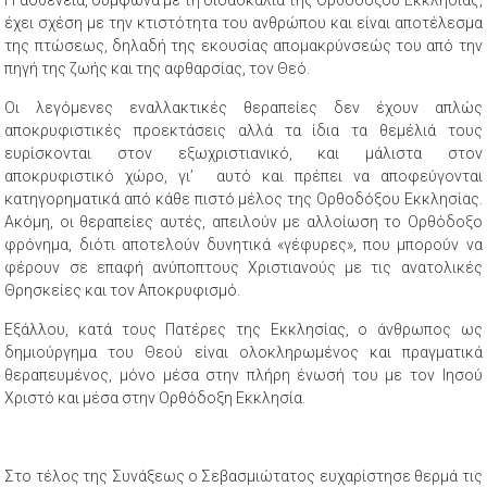
έχει σχέση με την κτιστότητα του ανθρώπου και είναι αποτέλεσμα
της πτώσεως, δηλαδή της εκουσίας απομακρύνσεώς του από την
πηγή της ζωής και της αφθαρσίας, τον Θεό.
Οι λεγόμενες εναλλακτικές θεραπείες δεν έχουν απλώς
αποκρυφιστικές προεκτάσεις αλλά τα ίδια τα θεμέλιά τους
ευρίσκονται στον εξωχριστιανικό, και μάλιστα στον
αποκρυφιστικό χώρο, γι’ αυτό και πρέπει να αποφεύγονται
κατηγορηματικά από κάθε πιστό μέλος της Ορθοδόξου Εκκλησίας.
Ακόμη, οι θεραπείες αυτές, απειλούν με αλλοίωση το Ορθόδοξο
φρόνημα, διότι αποτελούν δυνητικά «γέφυρες», που μπορούν να
φέρουν σε επαφή ανύποπτους Χριστιανούς με τις ανατολικές
Θρησκείες και τον Αποκρυφισμό.
Εξάλλου, κατά τους Πατέρες της Εκκλησίας, ο άνθρωπος ως
δημιούργημα του Θεού είναι ολοκληρωμένος και πραγματικά
θεραπευμένος, μόνο μέσα στην πλήρη ένωσή του με τον Ιησού
Χριστό και μέσα στην Ορθόδοξη Εκκλησία.
Στο τέλος της Συνάξεως ο Σεβασμιώτατος ευχαρίστησε θερμά τις