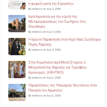
η ψυχική υγεία της Ευρώπης».
By imlarisis on Αυγ 3, 2026
Ιερά Αγρυπνία για την εορτή της
Μεταμορφώσεως του Σωτήρος στις
Ελευθερές.
By imlarisis on Αυγ 3, 2026
Η πρώτη Παράκληση στον Ιερό Ναό Ζωοδόχου
Πηγής Λαρίσης.
By imlarisis on Αυγ 3, 2026
Στην Κομνήνειο Ιερά Μονή Στομίου ο
Μητροπολίτης Λαρίσης και Τυρνάβου
Ιερώνυμος. (ΗΧΗΤΙΚΟ)
By imlarisis on Αυγ 2, 2026
Παρακλήσεις της Υπεραγίας Θεοτόκου στην
Παναγία του Αρμενίου.
By imlarisis on Αυγ 2, 2026