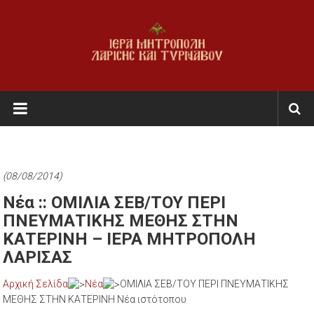
Skip
to
content
Ι.Μ.
Λαρίσης
&
Τυρνάβου
(08/08/2014)
Εκκλησία
Νέα :: ΟΜΙΛΙΑ ΣΕΒ/ΤΟΥ ΠΕΡΙ
της
ΠΝΕΥΜΑΤΙΚΗΣ ΜΕΘΗΣ ΣΤΗΝ
Ελλάδος
ΚΑΤΕΡΙΝΗ – ΙΕΡΑ ΜΗΤΡΟΠΟΛΗ
ΛΑΡΙΣΑΣ
Αρχική Σελίδα
Νέα
ΟΜΙΛΙΑ ΣΕΒ/ΤΟΥ ΠΕΡΙ ΠΝΕΥΜΑΤΙΚΗΣ
ΜΕΘΗΣ ΣΤΗΝ ΚΑΤΕΡΙΝΗ Νέα ιστότοπου