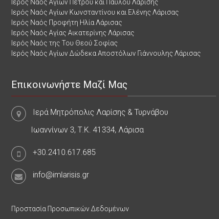
Ιερός Ναός Αγίων Πέτρου και Παύλου Λαρίσης
Ιερός Ναός Αγίων Κωνσταντίνου και Ελένης Λάρισας
Ιερός Ναός Προφήτη Ηλία Λάρισας
Ιερός Ναός Αγίας Αικατερίνης Λάρισας
Ιερός Ναός της Του Θεού Σοφίας
Ιερός Ναός Αγίων Δώδεκα Αποστόλων Γιάννουλης Λάρισας
Επικοινωνήστε Μαζί Μας
Ιερά Μητρόπολις Λαρίσης & Τυρνάβου
Ιωαννίνων 3, Τ.Κ. 41334, Λάρισα
+30.2410.617.685
info@imlarisis.gr
Προστασία Προσωπικών Δεδομένων