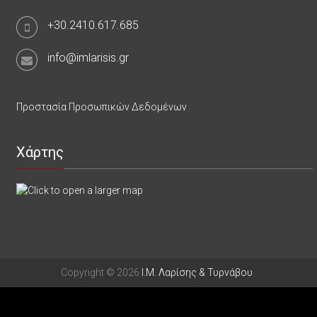
+30.2410.617.685
info@imlarisis.gr
Προστασία Προσωπικών Δεδομένων
Χάρτης
Copyright © 2026
Ι.Μ. Λαρίσης & Τυρνάβου
.