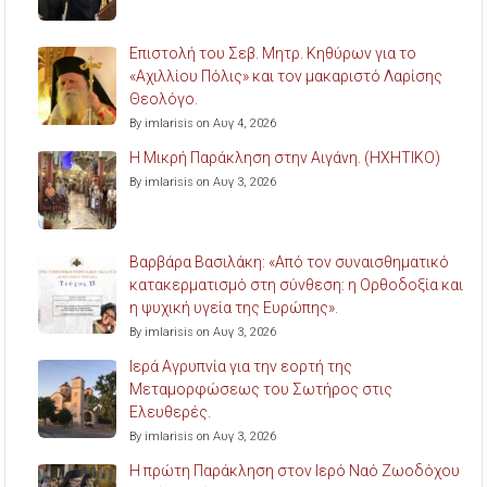
Επιστολή του Σεβ. Μητρ. Κηθύρων για το
«Αχιλλίου Πόλις» και τον μακαριστό Λαρίσης
Θεολόγο.
By imlarisis on Αυγ 4, 2026
Η Μικρή Παράκληση στην Αιγάνη. (ΗΧΗΤΙΚΟ)
By imlarisis on Αυγ 3, 2026
Βαρβάρα Βασιλάκη: «Από τον συναισθηματικό
κατακερματισμό στη σύνθεση: η Ορθοδοξία και
η ψυχική υγεία της Ευρώπης».
By imlarisis on Αυγ 3, 2026
Ιερά Αγρυπνία για την εορτή της
Μεταμορφώσεως του Σωτήρος στις
Ελευθερές.
By imlarisis on Αυγ 3, 2026
Η πρώτη Παράκληση στον Ιερό Ναό Ζωοδόχου