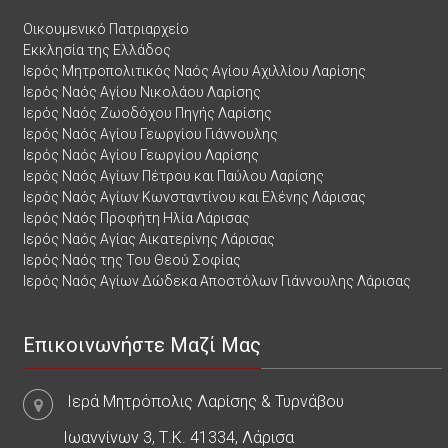
Οικουμενικό Πατριαρχείο
Εκκλησία της Ελλάδος
Ιερός Μητροπολιτικός Ναός Αγίου Αχιλλίου Λαρίσης
Ιερός Ναός Αγίου Νικολάου Λαρίσης
Ιερός Ναός Ζωοδόχου Πηγής Λαρίσης
Ιερός Ναός Αγίου Γεωργίου Γιάννουλης
Ιερός Ναός Αγίου Γεωργίου Λαρίσης
Ιερός Ναός Αγίων Πέτρου και Παύλου Λαρίσης
Ιερός Ναός Αγίων Κωνσταντίνου και Ελένης Λάρισας
Ιερός Ναός Προφήτη Ηλία Λάρισας
Ιερός Ναός Αγίας Αικατερίνης Λάρισας
Ιερός Ναός της Του Θεού Σοφίας
Ιερός Ναός Αγίων Δώδεκα Αποστόλων Γιάννουλης Λάρισας
Επικοινωνήστε Μαζί Μας
Ιερά Μητρόπολις Λαρίσης & Τυρνάβου
Ιωαννίνων 3, Τ.Κ. 41334, Λάρισα