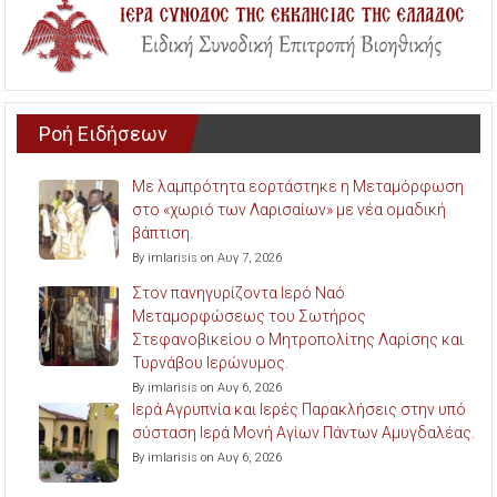
Ροή Ειδήσεων
Με λαμπρότητα εορτάστηκε η Μεταμόρφωση
στο «χωριό των Λαρισαίων» με νέα ομαδική
βάπτιση.
By imlarisis on Αυγ 7, 2026
Στον πανηγυρίζοντα Ιερό Ναό
Μεταμορφώσεως του Σωτήρος
Στεφανοβικείου ο Μητροπολίτης Λαρίσης και
Τυρνάβου Ιερώνυμος.
By imlarisis on Αυγ 6, 2026
Ιερά Αγρυπνία και Ιερές Παρακλήσεις στην υπό
σύσταση Ιερά Μονή Αγίων Πάντων Αμυγδαλέας.
By imlarisis on Αυγ 6, 2026