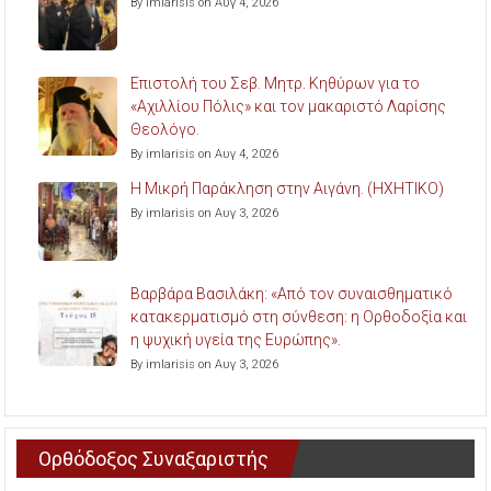
By imlarisis on Αυγ 4, 2026
Επιστολή του Σεβ. Μητρ. Κηθύρων για το
«Αχιλλίου Πόλις» και τον μακαριστό Λαρίσης
Θεολόγο.
By imlarisis on Αυγ 4, 2026
Η Μικρή Παράκληση στην Αιγάνη. (ΗΧΗΤΙΚΟ)
By imlarisis on Αυγ 3, 2026
Βαρβάρα Βασιλάκη: «Από τον συναισθηματικό
κατακερματισμό στη σύνθεση: η Ορθοδοξία και
η ψυχική υγεία της Ευρώπης».
By imlarisis on Αυγ 3, 2026
Ορθόδοξος Συναξαριστής