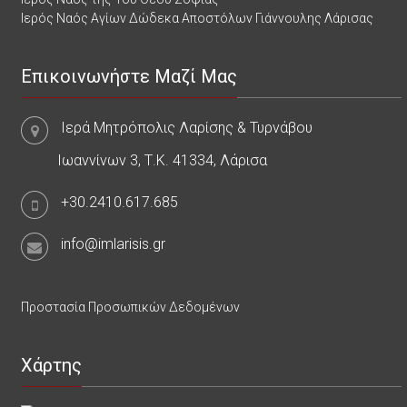
Ιερός Ναός Αγίων Δώδεκα Αποστόλων Γιάννουλης Λάρισας
Επικοινωνήστε Μαζί Μας
Ιερά Μητρόπολις Λαρίσης & Τυρνάβου
Ιωαννίνων 3, Τ.Κ. 41334, Λάρισα
+30.2410.617.685
info@imlarisis.gr
Προστασία Προσωπικών Δεδομένων
Χάρτης