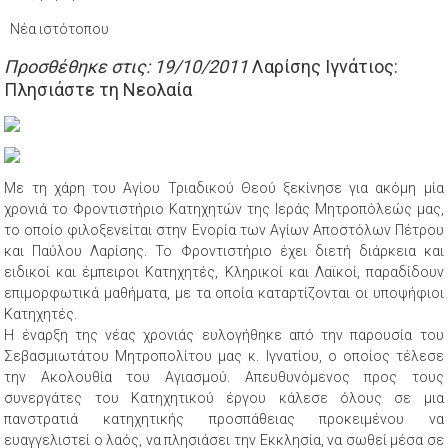
Νέα ιστότοπου
Προσθέθηκε στις: 19/10/2011
Λαρίσης Ιγνάτιος:
Πλησιάστε τη Νεολαία
Με τη χάρη του Αγίου Τριαδικού Θεού ξεκίνησε για ακόμη μία
χρονιά το Φροντιστήριο Κατηχητών της Ιεράς Μητροπόλεώς μας,
το οποίο φιλοξενείται στην Ενορία των Αγίων Αποστόλων Πέτρου
και Παύλου Λαρίσης. Το Φροντιστήριο έχει διετή διάρκεια και
ειδικοί και έμπειροι Κατηχητές, Κληρικοί και Λαϊκοί, παραδίδουν
επιμορφωτικά μαθήματα, με τα οποία καταρτίζονται οι υποψήφιοι
Κατηχητές.
Η έναρξη της νέας χρονιάς ευλογήθηκε από την παρουσία του
Σεβασμιωτάτου Μητροπολίτου μας κ. Ιγνατίου, ο οποίος τέλεσε
την Ακολουθία του Αγιασμού. Απευθυνόμενος προς τους
συνεργάτες του Κατηχητικού έργου κάλεσε όλους σε μια
πανστρατιά κατηχητικής προσπάθειας προκειμένου να
ευαγγελιστεί ο λαός, να πλησιάσει την Εκκλησία, να σωθεί μέσα σε