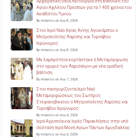
Αρχιερατική Θεία Λειτουργία στη Βασιλική του
Αγίου Αχιλλίου Πρεσπών για τα 1.400 χρόνια του
Ακαθίστου Ύμνου.
By imlarisis on Αυγ 8, 2026
Στον Ιερό Ναό Αγίας Άννης Αγιοκάμπου ο
Μητροπολίτης Λαρίσης και Τυρνάβου
Ιερώνυμος.
By imlarisis on Αυγ 8, 2026
Με λαμπρότητα εορτάστηκε η Μεταμόρφωση
στο «χωριό των Λαρισαίων» με νέα ομαδική
βάπτιση.
By imlarisis on Αυγ 7, 2026
Στον πανηγυρίζοντα Ιερό Ναό
Μεταμορφώσεως του Σωτήρος
Στεφανοβικείου ο Μητροπολίτης Λαρίσης και
Τυρνάβου Ιερώνυμος.
By imlarisis on Αυγ 6, 2026
Ιερά Αγρυπνία και Ιερές Παρακλήσεις στην υπό
σύσταση Ιερά Μονή Αγίων Πάντων Αμυγδαλέας.
By imlarisis on Αυγ 6, 2026