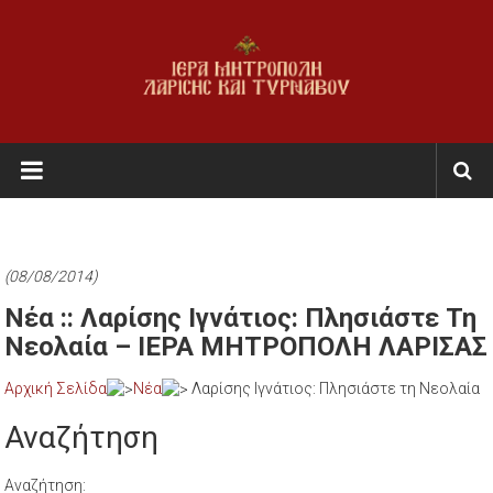
Skip
to
content
Ι.Μ.
Λαρίσης
&
Τυρνάβου
(08/08/2014)
Εκκλησία
Νέα :: Λαρίσης Ιγνάτιος: Πλησιάστε Τη
της
Νεολαία – ΙΕΡΑ ΜΗΤΡΟΠΟΛΗ ΛΑΡΙΣΑΣ
Ελλάδος
Αρχική Σελίδα
Νέα
Λαρίσης Ιγνάτιος: Πλησιάστε τη Νεολαία
Αναζήτηση
Αναζήτηση: