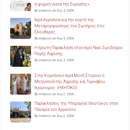
η ψυχική υγεία της Ευρώπης».
By imlarisis on Αυγ 3, 2026
Ιερά Αγρυπνία για την εορτή της
Μεταμορφώσεως του Σωτήρος στις
Ελευθερές.
By imlarisis on Αυγ 3, 2026
Η πρώτη Παράκληση στον Ιερό Ναό Ζωοδόχου
Πηγής Λαρίσης.
By imlarisis on Αυγ 3, 2026
Στην Κομνήνειο Ιερά Μονή Στομίου ο
Μητροπολίτης Λαρίσης και Τυρνάβου
Ιερώνυμος. (ΗΧΗΤΙΚΟ)
By imlarisis on Αυγ 2, 2026
Παρακλήσεις της Υπεραγίας Θεοτόκου στην
Παναγία του Αρμενίου.
By imlarisis on Αυγ 2, 2026