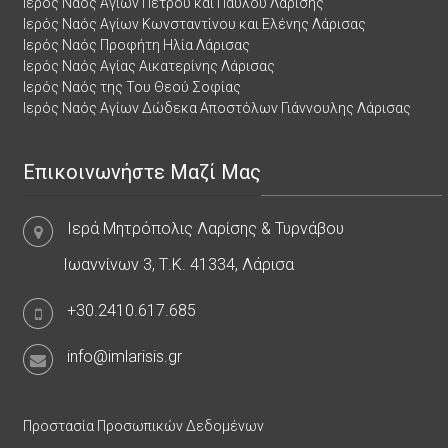
Ιερός Ναός Αγίων Πέτρου και Παύλου Λαρίσης
Ιερός Ναός Αγίων Κωνσταντίνου και Ελένης Λάρισας
Ιερός Ναός Προφήτη Ηλία Λάρισας
Ιερός Ναός Αγίας Αικατερίνης Λάρισας
Ιερός Ναός της Του Θεού Σοφίας
Ιερός Ναός Αγίων Δώδεκα Αποστόλων Γιάννουλης Λάρισας
Επικοινωνήστε Μαζί Μας
Ιερά Μητρόπολις Λαρίσης & Τυρνάβου
Ιωαννίνων 3, Τ.Κ. 41334, Λάρισα
+30.2410.617.685
info@imlarisis.gr
Προστασία Προσωπικών Δεδομένων