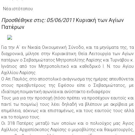
Νέα ιστότοπου
Προσθέθηκε στις: 05/06/2011
Κυριακή των Αγίων
Πατέρων
Για την Α΄ εν Νικαία Οικουμενική Σύνοδο, και τα μηνύματα της, τα
διαχρονικά, μίλησε στην Κυριακάτικη Θεία Λειτουργία των Αγίων
πατέρων ο Σεβασμιώτατος Μητροπολίτης Λαρίσης και Τυρνάβου κ.
Ιγνάτιος από τον Μητροπολιτικό και καθεδρικό Ι. Ν. του Αγίου
Αχιλλίου Λαρίσης.
Ο Απ. Παυλός, στο αποστολικό ανάγνωσμα της ημέρας απευθύνεται
στους πρεσβυτέρους της Εφέσου είπε ο Σεβασμιώτατος, με
ιδιαίτερη ποιμαντική αγωνία και ανύστακτο ενδιαφέρον.
Τους μια για την προσοχή (πόσο πρέπει να προσέχουν εαυτοίς και
παντί τω ποιμνίω) τους λέει δηλαδή να βλέπουν με ακρίβεια με
επιμέλεια, αόκνως και επισταμένως, και τους εαυτούς τους αλλά
και το ποίμνιο τους.
Οι 318 Πατέρες μεταξύ των οποίων και ο πολιούχος μας Άγιος
Αχίλλιος Αρχιεπίσκοπος Λαρίσης ο μυροβλύτης και θαυματουργός,