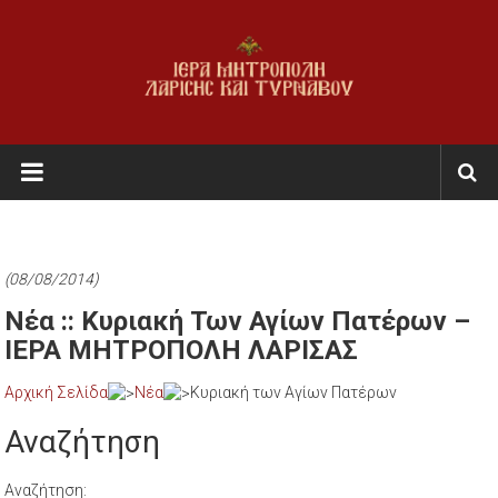
Skip
to
content
Ι.Μ.
Λαρίσης
&
Τυρνάβου
(08/08/2014)
Εκκλησία
Νέα :: Κυριακή Των Αγίων Πατέρων –
της
ΙΕΡΑ ΜΗΤΡΟΠΟΛΗ ΛΑΡΙΣΑΣ
Ελλάδος
Αρχική Σελίδα
Νέα
Κυριακή των Αγίων Πατέρων
Αναζήτηση
Αναζήτηση: