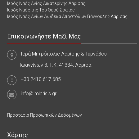
Ιερός Ναός Αγίας Αικατερίνης Λάρισας
Ιερός Ναός της Του Θεού Σοφίας
Ιερός Ναός Αγίων Δώδεκα Αποστόλων Γιάννουλης Λάρισας
Επικοινωνήστε Μαζί Μας
Ιερά Μητρόπολις Λαρίσης & Τυρνάβου
Ιωαννίνων 3, Τ.Κ. 41334, Λάρισα
+30.2410.617.685
info@imlarisis.gr
Προστασία Προσωπικών Δεδομένων
Χάρτης