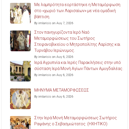
Με λαμπρότητα εορτάστηκε η Μεταμόρφωση
στο «χωριό των Λαρισαίων» με νέα ομαδική
βάπτιση.
By imlarisis on Αυγ 7, 2026
Στον πανηγυρίζοντα Ιερό Ναό
Μεταμορφώσεως του Σωτήρος
Στεφανοβικείου ο Μητροπολίτης Λαρίσης και
Τυρνάβου Ιερώνυμος.
By imlarisis on Αυγ 6, 2026
Ιερά Αγρυπνία και Ιερές Παρακλήσεις στην υπό
σύσταση Ιερά Μονή Αγίων Πάντων Αμυγδαλέας.
By imlarisis on Αυγ 6, 2026
ΜΗΝΥΜΑ ΜΕΤΑΜΟΡΦΩΣΕΩΣ
By imlarisis on Αυγ 6, 2026
Στην Ιερά Μονή Μεταμορφώσεως Σωτήρος
Ραψάνης ο Σεβασμιώτατος. (ΗΧΗΤΙΚΟ)