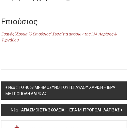
Επιούσιος
Ευαγές Ίδρυμα “Ο Επιούσιος” Συσσίτια απόρων της Ι.Μ. Λαρίσης &
Τυρνάβου
Post
Νέα :: ΤΟ 40ον ΜΝΗΜΟΣΥΝΟ ΤΟΥ Π.ΠΑΥΛΟΥ ΧΑΡΙΣΗ – ΙΕΡΑ
ΜΗΤΡΟΠΟΛΗ ΛΑΡΙΣΑΣ
navigation
Νέα :: ΑΓΙΑΣΜΟΙ ΣΤΑ ΣΧΟΛΕΙΑ – ΙΕΡΑ ΜΗΤΡΟΠΟΛΗ ΛΑΡΙΣΑΣ