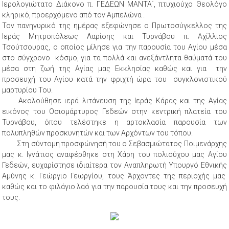
Ιερολογιώτατο Διάκονο π. ΓΕΔΕΩΝ ΜΑΝΤΑ΄, πτυχιούχο Θεολόγο
κληρικό, προερχόμενο από τον Αμπελώνα .
Τον πανηγυρικό της ημέρας εξεφώνησε ο Πρωτοσύγκελλος της
Ιεράς Μητροπόλεως Λαρίσης και Τυρνάβου π. Αχίλλιος
Τσούτσουρας, ο οποίος μίλησε για την παρουσία του Αγίου μέσα
στο σύγχρονο κόσμο, για τα πολλά και ανεξάντλητα θαύματά του
μέσα στη ζωή της Αγίας μας Εκκλησίας καθώς και για την
προσευχή του Αγίου κατά την φριχτή ώρα του συγκλονιστικού
μαρτυρίου Του.
Ακολούθησε ιερά λιτάνευση της Ιεράς Κάρας και της Αγίας
εικόνος του Οσιομάρτυρος Γεδεών στην κεντρική πλατεία του
Τυρνάβου, όπου τελέστηκε η αρτοκλασία παρουσία των
πολυπληθών προσκυνητών και των Αρχόντων του τόπου.
Στη σύντομη προσφώνησή του ο Σεβασμιώτατος Ποιμενάρχης
μας κ. Ιγνάτιος αναφέρθηκε στη Χάρη του πολιούχου μας Αγίου
Γεδεών, ευχαρίστησε ιδιαίτερα τον Αναπληρωτή Υπουργό Εθνικής
Αμύνης κ. Γεώργιο Γεωργίου, τους Άρχοντες της περιοχής μας
καθώς και το φιλάγιο λαό για την παρουσία τους και την προσευχή
τους.