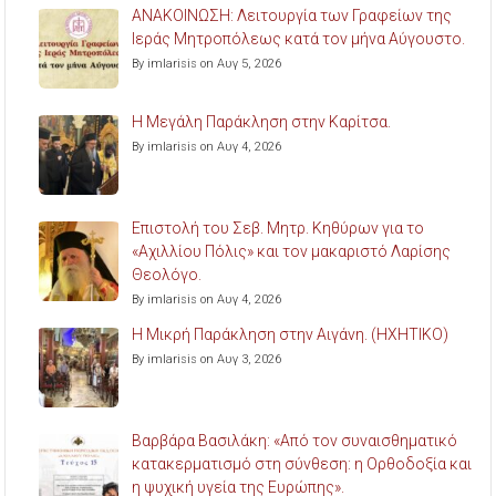
ΑΝΑΚΟΙΝΩΣΗ: Λειτουργία των Γραφείων της
Ιεράς Μητροπόλεως κατά τον μήνα Αύγουστο.
By imlarisis on Αυγ 5, 2026
Η Μεγάλη Παράκληση στην Καρίτσα.
By imlarisis on Αυγ 4, 2026
Επιστολή του Σεβ. Μητρ. Κηθύρων για το
«Αχιλλίου Πόλις» και τον μακαριστό Λαρίσης
Θεολόγο.
By imlarisis on Αυγ 4, 2026
Η Μικρή Παράκληση στην Αιγάνη. (ΗΧΗΤΙΚΟ)
By imlarisis on Αυγ 3, 2026
Βαρβάρα Βασιλάκη: «Από τον συναισθηματικό
κατακερματισμό στη σύνθεση: η Ορθοδοξία και
η ψυχική υγεία της Ευρώπης».