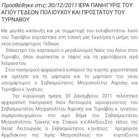
Προσθέθηκε στις: 30/12/2011
ΙΕΡΑ ΠΑΝΗΓΥΡΙΣ ΤΟΥ
ΑΓΙΟΥ ΓΕΔΕΩΝ ΠΟΛΙΟΥΧΟΥ ΚΑΙ ΠΡΟΣΤΑΤΟΥ ΤΟΥ
ΤΥΡΝΑΒΟΥ
Με μεγάλη κατάνυξη και με συμμετοχή του ευλαβεστάτου λαού
του Τυρνάβου εορτάστηκε στη τοπική μας Εκκλησία η μνήμη του
νέου οσιομάρτυρος Γεδεών.
Επίκεντρο του εορτασμού ο μεγαλώνυμος Ναός του Αγίου στον
Τύρναβο, όπου ευρίσκεται ο τάφος και τα χαριτόβρυτα ιερά
λείψανα του.
Στον πανηγυρικό αρχιερατικό εσπερινό της εορτής χοροστάτησε
και ομίλησε για τη μαρτυρία και το μαρτύριο του νέου
οσιομάρτυρος ο Σεβασμιώτατος Μητροπολίτης Λαρίσης και
Τυρνάβου κ. Ιγνάτιος.
Την κυριώνυμη ημέρα, 30 Δεκεμβρίου 2011 τελέστηκε
αρχιερατική πανηγυρική Θεία Λειτουργία, ιερουργούντος του
Σεβασμιωτάτου Μητροπολίτου Λαρίσης και Τυρνάβου κ. Ιγνατίου,
συμπροσευχομένου στο ιερό Βήμα του Σεβασμιωτάτου
Μητροπολίτου Τρίκκης και Σταγών κ.κ.Αλεξίου.Στο τέλος της
Θείας Λειτουργίας ο Σεβασμιώτατος κ.Ιγνάτιος προχείρισε
Αρχιδιάκονο της Ιεράς Μητροπόλεως τον εορτάζοντα