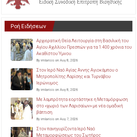
Ροή Ειδήσεων
Αρχιερατική Θεία Λειτουργία στη Βασιλική του
Αγίου Αχιλλίου Πρεσπών για τα 1.400 χρόνια του
Ακαθίστου Ύμνου.
By imlarisis on Αυγ 8, 2026
Στον Ιερό Ναό Αγίας Άννης Αγιοκάμπου ο
Μητροπολίτης Λαρίσης και Τυρνάβου
Ιερώνυμος.
By imlarisis on Αυγ 8, 2026
Με λαμπρότητα εορτάστηκε η Μεταμόρφωση
στο «χωριό των Λαρισαίων» με νέα ομαδική
βάπτιση.
By imlarisis on Αυγ 7, 2026
Στον πανηγυρίζοντα Ιερό Ναό
Μεταμορφώσεως του Σωτήρος