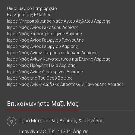
Οικουμενικό Πατριαρχείο
Εκκλησία της Ελλάδος
Ιερός Μητροπολιτικός Ναός Αγίου Αχιλλίου Λαρίσης
Ιερός Ναός Αγίου Νικολάου Λαρίσης
Ιερός Ναός Ζωοδόχου Πηγής Λαρίσης
Ιερός Ναός Αγίου Γεωργίου Γιάννουλης
Ιερός Ναός Αγίου Γεωργίου Λαρίσης
Ιερός Ναός Αγίων Πέτρου και Παύλου Λαρίσης
Ιερός Ναός Αγίων Κωνσταντίνου και Ελένης Λάρισας
Ιερός Ναός Προφήτη Ηλία Λάρισας
Ιερός Ναός Αγίας Αικατερίνης Λάρισας
Ιερός Ναός της Του Θεού Σοφίας
Ιερός Ναός Αγίων Δώδεκα Αποστόλων Γιάννουλης Λάρισας
Επικοινωνήστε Μαζί Μας
Ιερά Μητρόπολις Λαρίσης & Τυρνάβου
Ιωαννίνων 3, Τ.Κ. 41334, Λάρισα