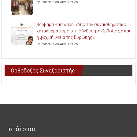
By imlarisis on Αυγ 3, 2026
Βαρβάρα Βασιλάκη: «Από τον συναισθηματικό
κατακερματισμό στη σύνθεση: η Ορθοδοξία και
η ψυχική υγεία της Ευρώπης».
By imlarisis on Αυγ 3, 2026
Ορθόδοξος Συναξαριστής
Ιστότοποι