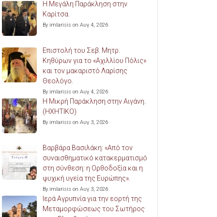
Η Μεγάλη Παράκληση στην
Καρίτσα.
By imlarisis on Αυγ 4, 2026
Επιστολή του Σεβ. Μητρ.
Κηθύρων για το «Αχιλλίου Πόλις»
και τον μακαριστό Λαρίσης
Θεολόγο.
By imlarisis on Αυγ 4, 2026
Η Μικρή Παράκληση στην Αιγάνη.
(ΗΧΗΤΙΚΟ)
By imlarisis on Αυγ 3, 2026
Βαρβάρα Βασιλάκη: «Από τον
συναισθηματικό κατακερματισμό
στη σύνθεση: η Ορθοδοξία και η
ψυχική υγεία της Ευρώπης».
By imlarisis on Αυγ 3, 2026
Ιερά Αγρυπνία για την εορτή της
Μεταμορφώσεως του Σωτήρος