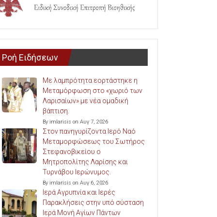
Ροή Ειδήσεων
Με λαμπρότητα εορτάστηκε η
Μεταμόρφωση στο «χωριό των
Λαρισαίων» με νέα ομαδική
βάπτιση.
By imlarisis on Αυγ 7, 2026
Στον πανηγυρίζοντα Ιερό Ναό
Μεταμορφώσεως του Σωτήρος
Στεφανοβικείου ο
Μητροπολίτης Λαρίσης και
Τυρνάβου Ιερώνυμος.
By imlarisis on Αυγ 6, 2026
Ιερά Αγρυπνία και Ιερές
Παρακλήσεις στην υπό σύσταση
Ιερά Μονή Αγίων Πάντων