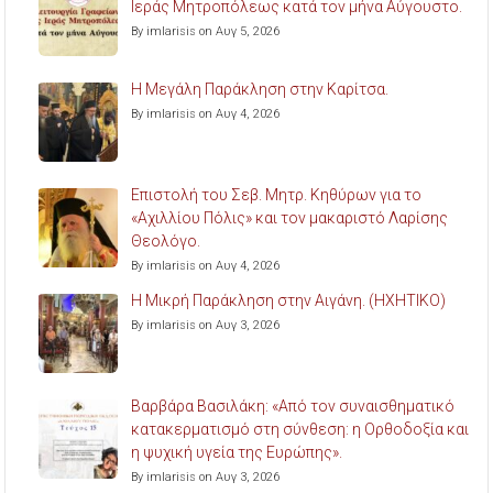
Ιεράς Μητροπόλεως κατά τον μήνα Αύγουστο.
By imlarisis on Αυγ 5, 2026
Η Μεγάλη Παράκληση στην Καρίτσα.
By imlarisis on Αυγ 4, 2026
Επιστολή του Σεβ. Μητρ. Κηθύρων για το
«Αχιλλίου Πόλις» και τον μακαριστό Λαρίσης
Θεολόγο.
By imlarisis on Αυγ 4, 2026
Η Μικρή Παράκληση στην Αιγάνη. (ΗΧΗΤΙΚΟ)
By imlarisis on Αυγ 3, 2026
Βαρβάρα Βασιλάκη: «Από τον συναισθηματικό
κατακερματισμό στη σύνθεση: η Ορθοδοξία και
η ψυχική υγεία της Ευρώπης».
By imlarisis on Αυγ 3, 2026