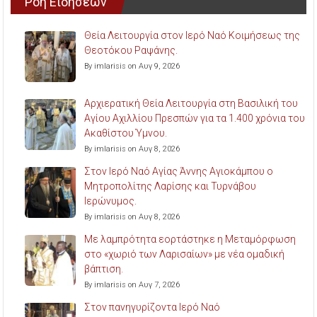
Ροή Ειδήσεων
Θεία Λειτουργία στον Ιερό Ναό Κοιμήσεως της
Θεοτόκου Ραψάνης.
By imlarisis on Αυγ 9, 2026
Αρχιερατική Θεία Λειτουργία στη Βασιλική του
Αγίου Αχιλλίου Πρεσπών για τα 1.400 χρόνια του
Ακαθίστου Ύμνου.
By imlarisis on Αυγ 8, 2026
Στον Ιερό Ναό Αγίας Άννης Αγιοκάμπου ο
Μητροπολίτης Λαρίσης και Τυρνάβου
Ιερώνυμος.
By imlarisis on Αυγ 8, 2026
Με λαμπρότητα εορτάστηκε η Μεταμόρφωση
στο «χωριό των Λαρισαίων» με νέα ομαδική
βάπτιση.
By imlarisis on Αυγ 7, 2026
Στον πανηγυρίζοντα Ιερό Ναό