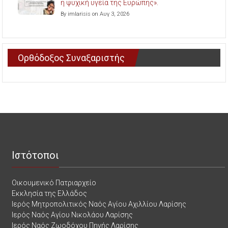
η ψυχική υγεία της Ευρώπης».
By imlarisis on Αυγ 3, 2026
Ορθόδοξος Συναξαριστής
Ιστότοποι
Οικουμενικό Πατριαρχείο
Εκκλησία της Ελλάδος
Ιερός Μητροπολιτικός Ναός Αγίου Αχιλλίου Λαρίσης
Ιερός Ναός Αγίου Νικολάου Λαρίσης
Ιερός Ναός Ζωοδόχου Πηγής Λαρίσης