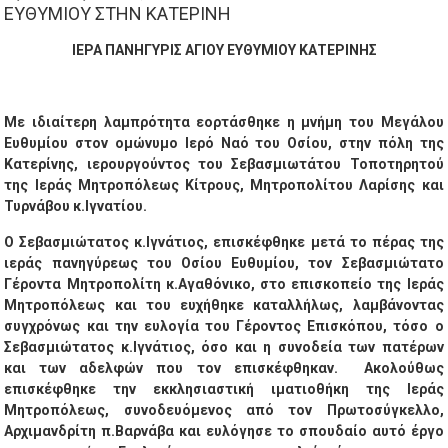
ΕΥΘΥΜΙΟΥ ΣΤΗΝ ΚΑΤΕΡΙΝΗ
ΙΕΡΑ ΠΑΝΗΓΥΡΙΣ ΑΓΙΟΥ ΕΥΘΥΜΙΟΥ ΚΑΤΕΡΙΝΗΣ
Με ιδιαίτερη λαμπρότητα εορτάσθηκε η μνήμη του Μεγάλου
Ευθυμίου στον ομώνυμο Ιερό Ναό του Οσίου, στην πόλη της
Κατερίνης, ιερουργούντος του Σεβασμιωτάτου Τοποτηρητού
της Ιεράς Μητροπόλεως Κίτρους, Μητροπολίτου Λαρίσης και
Τυρνάβου κ.Ιγνατίου.
Ο Σεβασμιώτατος κ.Ιγνάτιος, επισκέφθηκε μετά το πέρας της
ιεράς πανηγύρεως του Οσίου Ευθυμίου, τον Σεβασμιώτατο
Γέροντα Μητροπολίτη κ.Αγαθόνικο, στο επισκοπείο της Ιεράς
Μητροπόλεως και του ευχήθηκε καταλλήλως, λαμβάνοντας
συγχρόνως και την ευλογία του Γέροντος Επισκόπου, τόσο ο
Σεβασμιώτατος κ.Ιγνάτιος, όσο και η συνοδεία των πατέρων
και των αδελφών που τον επισκέφθηκαν. Ακολούθως
επισκέφθηκε την εκκλησιαστική ιματιοθήκη της Ιεράς
Μητροπόλεως, συνοδευόμενος από τον Πρωτοσύγκελλο,
Αρχιμανδρίτη π.Βαρνάβα και ευλόγησε το σπουδαίο αυτό έργο