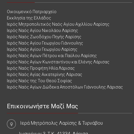
Οικουμενικό Πατριαρχείο
Εκκλησία της Ελλάδος
Ιερός Μητροπολιτικός Ναός Αγίου Αχιλλίου Λαρίσης
Ιερός Ναός Αγίου Νικολάου Λαρίσης
Ιερός Ναός Ζωοδόχου Πηγής Λαρίσης
Ιερός Ναός Αγίου Γεωργίου Γιάννουλης
Ιερός Ναός Αγίου Γεωργίου Λαρίσης
Ιερός Ναός Αγίων Πέτρου και Παύλου Λαρίσης
Ιερός Ναός Αγίων Κωνσταντίνου και Ελένης Λάρισας
Ιερός Ναός Προφήτη Ηλία Λάρισας
Ιερός Ναός Αγίας Αικατερίνης Λάρισας
Ιερός Ναός της Του Θεού Σοφίας
Ιερός Ναός Αγίων Δώδεκα Αποστόλων Γιάννουλης Λάρισας
Επικοινωνήστε Μαζί Μας
Ιερά Μητρόπολις Λαρίσης & Τυρνάβου
Ιωαννίνων 3, Τ.Κ. 41334, Λάρισα