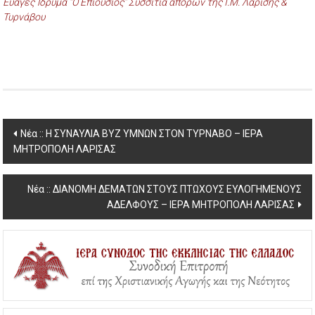
Ευαγές Ίδρυμα “Ο Επιούσιος” Συσσίτια απόρων της Ι.Μ. Λαρίσης &
Τυρνάβου
Post
Νέα :: Η ΣΥΝΑΥΛΙΑ ΒΥΖ ΥΜΝΩΝ ΣΤΟΝ ΤΥΡΝΑΒΟ – ΙΕΡΑ
ΜΗΤΡΟΠΟΛΗ ΛΑΡΙΣΑΣ
navigation
Νέα :: ΔΙΑΝΟΜΗ ΔΕΜΑΤΩΝ ΣΤΟΥΣ ΠΤΩΧΟΥΣ ΕΥΛΟΓΗΜΕΝΟΥΣ
ΑΔΕΛΦΟΥΣ – ΙΕΡΑ ΜΗΤΡΟΠΟΛΗ ΛΑΡΙΣΑΣ