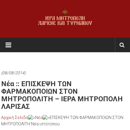
Skip
to
content
Ι.Μ.
Λαρίσης
&
Τυρνάβου
(08/08/2014)
Εκκλησία
Νέα :: ΕΠΙΣΚΕΨΗ ΤΩΝ
της
ΦΑΡΜΑΚΟΠΟΙΩΝ ΣΤΟΝ
Ελλάδος
ΜΗΤΡΟΠΟΛΙΤΗ – ΙΕΡΑ ΜΗΤΡΟΠΟΛΗ
ΛΑΡΙΣΑΣ
Αρχική Σελίδα
Νέα
ΕΠΙΣΚΕΨΗ ΤΩΝ ΦΑΡΜΑΚΟΠΟΙΩΝ ΣΤΟΝ
ΜΗΤΡΟΠΟΛΙΤΗ Νέα ιστότοπου