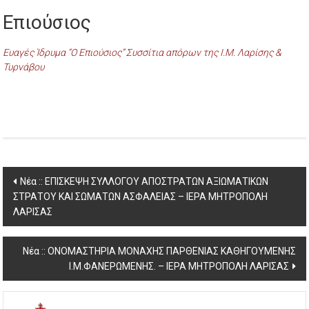
Επιούσιος
Ευαγές Ίδρυμα “Ο Επιούσιος” Συσσίτια απόρων της Ι.Μ. Λαρίσης &
Τυρνάβου
Post
Νέα :: ΕΠΙΣΚΕΨΗ ΣΥΛΛΟΓΟΥ ΑΠΟΣΤΡΑΤΩΝ ΑΞΙΩΜΑΤΙΚΩΝ
ΣΤΡΑΤΟΥ ΚΑΙ ΣΩΜΑΤΩΝ ΑΣΦΑΛΕΙΑΣ – ΙΕΡΑ ΜΗΤΡΟΠΟΛΗ
navigation
ΛΑΡΙΣΑΣ
Νέα :: ΟΝΟΜΑΣΤΗΡΙΑ ΜΟΝΑΧΗΣ ΠΑΡΘΕΝΙΑΣ ΚΑΘΗΓΟΥΜΕΝΗΣ
Ι.Μ.ΦΑΝΕΡΩΜΕΝΗΣ. – ΙΕΡΑ ΜΗΤΡΟΠΟΛΗ ΛΑΡΙΣΑΣ