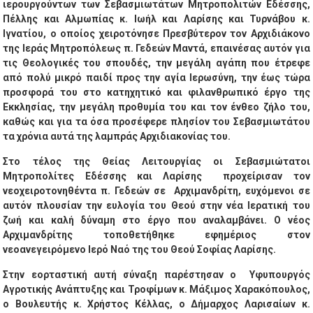
ιερουργούντων των Σεβασμιωτάτων Μητροπολιτών Εδέσσης,
Πέλλης και Αλμωπίας κ. Ιωήλ και Λαρίσης και Τυρνάβου κ.
Ιγνατίου, ο οποίος χειροτόνησε Πρεσβύτερον τον Αρχιδιάκονο
της Ιεράς Μητροπόλεως π. Γεδεών Μαντά, επαινέσας αυτόν για
τις Θεολογικές του σπουδές, την μεγάλη αγάπη που έτρεφε
από πολύ μικρό παιδί προς την αγία Ιερωσύνη, την έως τώρα
προσφορά του στο κατηχητικό και φιλανθρωπικό έργο της
Εκκλησίας, την μεγάλη προθυμία του και τον ένθεο ζήλο του,
καθώς και για τα όσα προσέφερε πλησίον του Σεβασμιωτάτου
τα χρόνια αυτά της λαμπράς Αρχιδιακονίας του.
Στο τέλος της Θείας Λειτουργίας οι Σεβασμιώτατοι
Μητροπολίτες Εδέσσης και Λαρίσης προχείρισαν τον
νεοχειροτονηθέντα π. Γεδεών σε Αρχιμανδρίτη, ευχόμενοι σε
αυτόν πλουσίαν την ευλογία του Θεού στην νέα Ιερατική του
ζωή και καλή δύναμη στο έργο που αναλαμβάνει. Ο νέος
Αρχιμανδρίτης τοποθετήθηκε εφημέριος στον
νεοανεγειρόμενο Ιερό Ναό της του Θεού Σοφίας Λαρίσης.
Στην εορταστική αυτή σύναξη παρέστησαν ο Υφυπουργός
Αγροτικής Ανάπτυξης και Τροφίμων κ. Μάξιμος Χαρακόπουλος,
ο Βουλευτής κ. Χρήστος Κέλλας, ο Δήμαρχος Λαρισαίων κ.