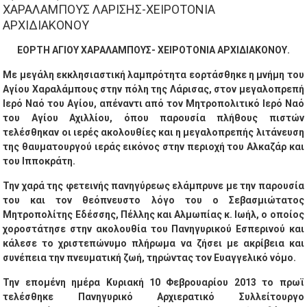
ΧΑΡΑΛΑΜΠΟΥΣ ΛΑΡΙΣΗΣ-XEIΡΟΤΟΝΙΑ
ΑΡΧΙΔΙΑΚΟΝΟΥ
ΕΟΡΤΗ ΑΓΙΟΥ ΧΑΡΑΛΑΜΠΟΥΣ- ΧΕΙΡΟΤΟΝΙΑ ΑΡΧΙΔΙΑΚΟΝΟΥ.
Με μεγάλη εκκλησιαστική λαμπρότητα εορτάσθηκε η μνήμη του
Αγίου Χαραλάμπους στην πόλη της Λάρισας, στον μεγαλοπρεπή
Ιερό Ναό του Αγίου, απέναντι από τον Μητροπολιτικό Ιερό Ναό
του Αγίου Αχιλλίου, όπου παρουσία πλήθους πιστών
τελέσθηκαν οι ιερές ακολουθίες και η μεγαλοπρεπής λιτάνευση
της θαυματουργού ιεράς εικόνος στην περιοχή του Αλκαζάρ και
του Ιπποκράτη.
Την χαρά της φετεινής πανηγύρεως ελάμπρυνε με την παρουσία
του και τον θεόπνευστο λόγο του ο Σεβασμιώτατος
Μητροπολίτης Εδέσσης, Πέλλης και Αλμωπίας κ. Ιωήλ, ο οποίος
χοροστάτησε στην ακολουθία του Πανηγυρικού Εσπερινού και
κάλεσε το χριστεπώνυμο πλήρωμα να ζήσει με ακρίβεια και
συνέπεια την πνευματική ζωή, τηρώντας τον Ευαγγελικό νόμο.
Την επομένη ημέρα Κυριακή 10 Φεβρουαρίου 2013 το πρωϊ
τελέσθηκε Πανηγυρικό Αρχιερατικό Συλλείτουργο