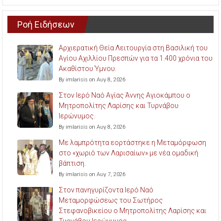
Ροή Ειδήσεων
Αρχιερατική Θεία Λειτουργία στη Βασιλική του
Αγίου Αχιλλίου Πρεσπών για τα 1.400 χρόνια του
Ακαθίστου Ύμνου.
By imlarisis on Αυγ 8, 2026
Στον Ιερό Ναό Αγίας Άννης Αγιοκάμπου ο
Μητροπολίτης Λαρίσης και Τυρνάβου
Ιερώνυμος.
By imlarisis on Αυγ 8, 2026
Με λαμπρότητα εορτάστηκε η Μεταμόρφωση
στο «χωριό των Λαρισαίων» με νέα ομαδική
βάπτιση.
By imlarisis on Αυγ 7, 2026
Στον πανηγυρίζοντα Ιερό Ναό
Μεταμορφώσεως του Σωτήρος
Στεφανοβικείου ο Μητροπολίτης Λαρίσης και
Τυρνάβου Ιερώνυμος.