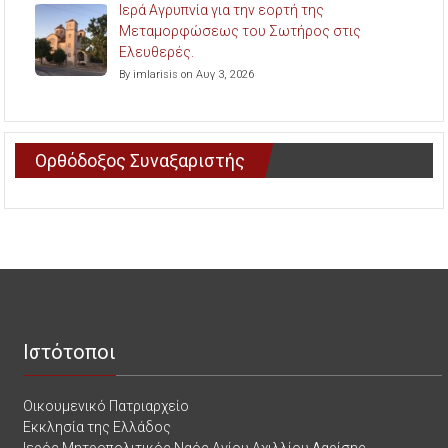
Ιερά Αγρυπνία για την εορτή της
Μεταμορφώσεως του Σωτήρος στις
Ελευθερές.
By imlarisis on Αυγ 3, 2026
Ορθόδοξος Συναξαριστής
Ιστότοποι
Οικουμενικό Πατριαρχείο
Εκκλησία της Ελλάδος
Ιερός Μητροπολιτικός Ναός Αγίου Αχιλλίου Λαρίσης