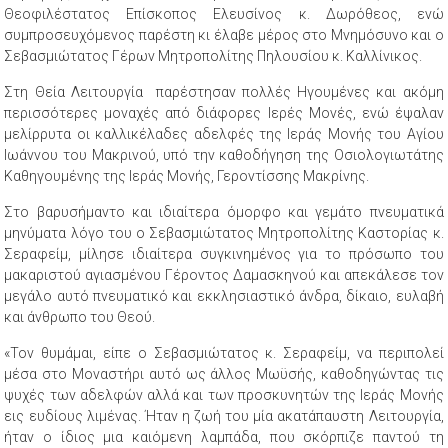
Θεοφιλέστατος Επίσκοπος Ελευσίνος κ. Δωρόθεος, ενώ
συμπροσευχόμενος παρέστη κι έλαβε μέρος στο Μνημόσυνο και ο
Σεβασμιώτατος Γέρων Μητροπολίτης Πηλουσίου κ. Καλλίνικος.
Στη Θεία Λειτουργία παρέστησαν πολλές Ηγουμένες και ακόμη
περισσότερες μοναχές από διάφορες Ιερές Μονές, ενώ έψαλαν
μελίρρυτα οι καλλικέλαδες αδελφές της Ιεράς Μονής του Αγίου
Ιωάννου του Μακρινού, υπό την καθοδήγηση της Οσιολογιωτάτης
Καθηγουμένης της Ιεράς Μονής, Γεροντίσσης Μακρίνης.
Στο βαρυσήμαντο και ιδιαίτερα όμορφο και γεμάτο πνευματικά
μηνύματα λόγο του ο Σεβασμιώτατος Μητροπολίτης Καστορίας κ.
Σεραφείμ, μίλησε ιδιαίτερα συγκινημένος για το πρόσωπο του
μακαριστού αγιασμένου Γέροντος Δαμασκηνού και απεκάλεσε τον
μεγάλο αυτό πνευματικό και εκκλησιαστικό άνδρα, δίκαιο, ευλαβή
και άνθρωπο του Θεού.
«Τον θυμάμαι, είπε ο Σεβασμιώτατος κ. Σεραφείμ, να περιπολεί
μέσα στο Μοναστήρι αυτό ως άλλος Μωϋσής, καθοδηγώντας τις
ψυχές των αδελφών αλλά και των προσκυνητών της Ιεράς Μονής
εις ευδίους λιμένας. Ήταν η ζωή του μία ακατάπαυστη Λειτουργία,
ήταν ο ίδιος μια καιόμενη λαμπάδα, που σκόρπιζε παντού τη