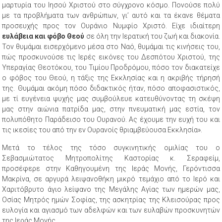
μαρτυρία του Ιησού Χριστού στο σύγχρονο κόσμο. Πονούσε πολύ
με τα προβλήματα των ανθρώπων, γι’ αυτό και τα έκανε θέματα
προσευχής προς τον Ουράνιο Νυμφίο Χριστό. Είχε ιδιαίτερη
ευλάβεια και φόβο Θεού
σε όλη την Ιερατική του ζωή και διακονία.
Τον θυμάμαι εισερχόμενο μέσα στο Ναό, θυμάμαι τις κινήσεις του,
πώς προσκυνούσε τις Ιερές εικόνες του Δεσπότου Χριστού, της
Υπεραγίας Θεοτόκου, του Τιμίου Προδρόμου, πόσο τον διακατείχε
ο φόβος του Θεού, η τάξις της Εκκλησίας και η ακριβής τήρησή
της. Θυμάμαι ακόμη πόσο διδακτικός ήταν, πόσο αποφασιστικός,
με τί ευγένεια ψυχής μας συμβούλευε κατευθύνοντας τη σκέψη
μας στην αιώνια πατρίδα μας, στην πνευματική μας εστία, τον
πολυπόθητο Παράδεισο του Ουρανού. Ας έχουμε την ευχή του και
τις ικεσίες του από την εν Ουρανοίς θριαμβεύουσα Εκκλησία».
Μετά το τέλος της τόσο συγκινητικής ομιλίας του ο
Σεβασμιώτατος Μητροπολίτης Καστορίας κ. Σεραφείμ,
προσέφερε στην Καθηγουμένη της Ιεράς Μονής, Γερόντισσα
Μακρίνα, σε αργυρά λειψανοθήκη μικρό τεμάχιο από το Ιερό και
Χαριτόβρυτο άγιο λείψανο της Μεγάλης Αγίας των ημερών μας,
Οσίας Μητρός ημών Σοφίας, της ασκητρίας της Κλεισούρας προς
ευλογία και αγιασμό των αδελφών και των ευλαβών προσκυνητών
της Ιεράς Μονής.