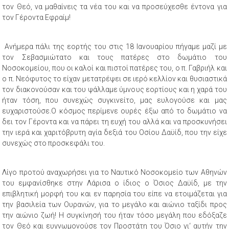
τον Θεό, να μαθαίνεις τα νέα του και να προσεύχεσθε έντονα για
τον Γέροντα Εφραίμ!
Ανήμερα πάλι της εορτής του στις 18 Ιανουαρίου πήγαμε μαζί με
τον Σεβασμιώτατο και τους πατέρες στο δωμάτιο του
Νοσοκομείου, που οι καλοί και πιστοί πατέρες του, ο π. Γαβριήλ και
ο π. Νεόφυτος το είχαν μετατρέψει σε ιερό κελλίον και θυσιαστικά
τον διακονούσαν και του ψάλλαμε ύμνους εορτίους και η χαρά του
ήταν τόση, που συνεχώς συγκινείτο, μας ευλογούσε και μας
ευχαριστούσε.Ο κόσμος περίμενε ουρές έξω από το δωμάτιο να
δει τον Γέροντα και να πάρει τη ευχή του αλλά και να προσκυνήσει
την ιερά και χαριτόβρυτη αγία δεξιά του Οσίου Δαϋίδ, που την είχε
συνεχώς στο προσκεφάλι του.
Λίγο προτού αναχωρήσει για το Ναυτικό Νοσοκομείο των Αθηνών
του εμφανίσθηκε στην Λάρισα ο ίδιος ο Όσιος Δαϋίδ, με την
επιβλητική μορφή του και εν παρησία του είπε να ετοιμάζεται για
την βασιλεία των Ουρανών, για το μεγάλο και αιώνιο ταξίδι προς
την αιώνιο ζωή! Η συγκίνησή του ήταν τόσο μεγάλη που εδόξαζε
τον Θεό και ευγνωμονούσε τον Προστάτη του Όσιο γι‘ αυτήν την