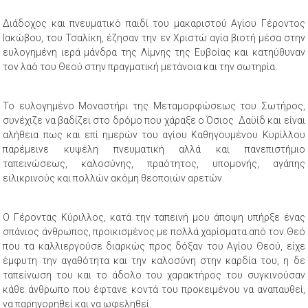
Διάδοχος και πνευματικό παιδί του μακαριστού Αγίου Γέροντος
Ιακώβου, του Τσαλίκη, έζησαν την εν Χριστώ αγία βιοτή μέσα στην
ευλογημένη ιερά μάνδρα της Λίμνης της Ευβοίας και κατηύθυναν
τον λαό του Θεού στην πραγματική μετάνοια και την σωτηρία.
Το ευλογημένο Μοναστήρι της Μεταμορφώσεως του Σωτήρος,
συνέχιζε να βαδίζει στο δρόμο που χάραξε ο Όσιος Δαϋίδ και είναι
αλήθεια πως και επί ημερών του αγίου Καθηγουμένου Κυρίλλου
παρέμεινε κυψέλη πνευματική αλλά και πανεπιστήμιο
ταπεινώσεως, καλοσύνης, πραότητος, υπομονής, αγάπης
ειλικρινούς και πολλών ακόμη θεοποιών αρετών.
Ο Γέροντας Κύριλλος, κατά την ταπεινή μου άποψη υπήρξε ένας
σπάνιος άνθρωπος, προικισμένος με πολλά χαρίσματα από τον Θεό
που τα καλλιεργούσε διαρκώς προς δόξαν του Αγίου Θεού, είχε
έμφυτη την αγαθότητα και την καλοσύνη στην καρδία του, η δε
ταπείνωση του και το άδολο του χαρακτήρος του συγκινούσαν
κάθε άνθρωπο που έφτανε κοντά του προκειμένου να αναπαυθεί,
να παρηγορηθεί και να ωφεληθεί.