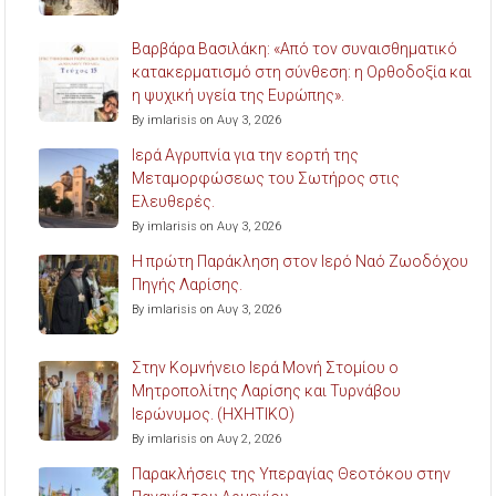
Βαρβάρα Βασιλάκη: «Από τον συναισθηματικό
κατακερματισμό στη σύνθεση: η Ορθοδοξία και
η ψυχική υγεία της Ευρώπης».
By imlarisis on Αυγ 3, 2026
Ιερά Αγρυπνία για την εορτή της
Μεταμορφώσεως του Σωτήρος στις
Ελευθερές.
By imlarisis on Αυγ 3, 2026
Η πρώτη Παράκληση στον Ιερό Ναό Ζωοδόχου
Πηγής Λαρίσης.
By imlarisis on Αυγ 3, 2026
Στην Κομνήνειο Ιερά Μονή Στομίου ο
Μητροπολίτης Λαρίσης και Τυρνάβου
Ιερώνυμος. (ΗΧΗΤΙΚΟ)
By imlarisis on Αυγ 2, 2026
Παρακλήσεις της Υπεραγίας Θεοτόκου στην