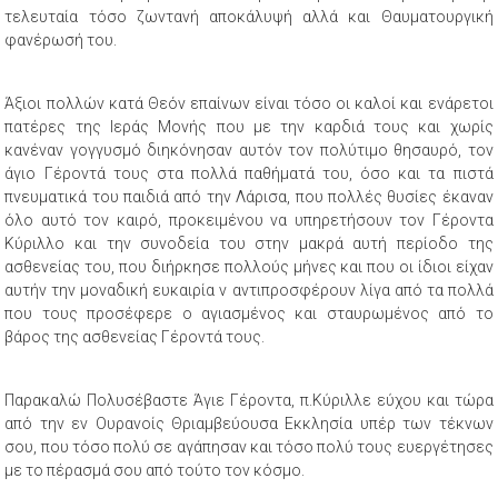
τελευταία τόσο ζωντανή αποκάλυψή αλλά και Θαυματουργική
φανέρωσή του.
Άξιοι πολλών κατά Θεόν επαίνων είναι τόσο οι καλοί και ενάρετοι
πατέρες της Ιεράς Μονής που με την καρδιά τους και χωρίς
κανέναν γογγυσμό διηκόνησαν αυτόν τον πολύτιμο θησαυρό, τον
άγιο Γέροντά τους στα πολλά παθήματά του, όσο και τα πιστά
πνευματικά του παιδιά από την Λάρισα, που πολλές θυσίες έκαναν
όλο αυτό τον καιρό, προκειμένου να υπηρετήσουν τον Γέροντα
Κύριλλο και την συνοδεία του στην μακρά αυτή περίοδο της
ασθενείας του, που διήρκησε πολλούς μήνες και που οι ίδιοι είχαν
αυτήν την μοναδική ευκαιρία ν αντιπροσφέρουν λίγα από τα πολλά
που τους προσέφερε ο αγιασμένος και σταυρωμένος από το
βάρος της ασθενείας Γέροντά τους.
Παρακαλώ Πολυσέβαστε Άγιε Γέροντα, π.Κύριλλε εύχου και τώρα
από την εν Ουρανοίς Θριαμβεύουσα Εκκλησία υπέρ των τέκνων
σου, που τόσο πολύ σε αγάπησαν και τόσο πολύ τους ευεργέτησες
με το πέρασμά σου από τούτο τον κόσμο.