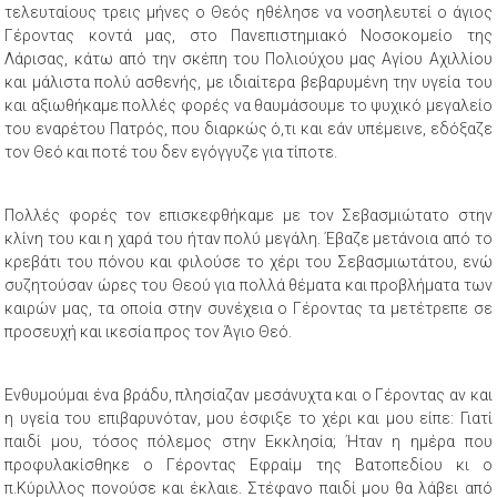
τελευταίους τρεις μήνες ο Θεός ηθέλησε να νοσηλευτεί ο άγιος
Γέροντας κοντά μας, στο Πανεπιστημιακό Νοσοκομείο της
Λάρισας, κάτω από την σκέπη του Πολιούχου μας Αγίου Αχιλλίου
και μάλιστα πολύ ασθενής, με ιδιαίτερα βεβαρυμένη την υγεία του
και αξιωθήκαμε πολλές φορές να θαυμάσουμε το ψυχικό μεγαλείο
του εναρέτου Πατρός, που διαρκώς ό,τι και εάν υπέμεινε, εδόξαζε
τον Θεό και ποτέ του δεν εγόγγυζε για τίποτε.
Πολλές φορές τον επισκεφθήκαμε με τον Σεβασμιώτατο στην
κλίνη του και η χαρά του ήταν πολύ μεγάλη. Έβαζε μετάνοια από το
κρεβάτι του πόνου και φιλούσε το χέρι του Σεβασμιωτάτου, ενώ
συζητούσαν ώρες του Θεού για πολλά θέματα και προβλήματα των
καιρών μας, τα οποία στην συνέχεια ο Γέροντας τα μετέτρεπε σε
προσευχή και ικεσία προς τον Άγιο Θεό.
Ενθυμούμαι ένα βράδυ, πλησίαζαν μεσάνυχτα και ο Γέροντας αν και
η υγεία του επιβαρυνόταν, μου έσφιξε το χέρι και μου είπε: Γιατί
παιδί μου, τόσος πόλεμος στην Εκκλησία; Ήταν η ημέρα που
προφυλακίσθηκε ο Γέροντας Εφραίμ της Βατοπεδίου κι ο
π.Κύριλλος πονούσε και έκλαιε. Στέφανο παιδί μου θα λάβει από