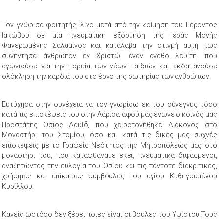
Τον γνώρισα φοιτητής, λίγο μετά από την κοίμηση του Γέροντος
Ιακώβου σε μία πνευματική εξόρμηση της Ιεράς Μονής
Φανερωμένης Σαλαμίνος και κατάλαβα την στιγμή αυτή πως
συνήντησα άνθρωπον εν Χριστώ, έναν αγαθό λεϋίτη, που
αγωνιούσε για την πορεία των νέων παιδιών και εκδαπανούσε
ολόκληρη την καρδιά του στο έργο της σωτηρίας των ανθρώπων.
Ευτύχησα στην συνέχεια να τον γνωρίσω εκ του σύνεγγυς τόσο
κατά τις επισκέψεις του στην Λάρισα αφού μας ένωνε ο κοινός μας
Προστάτης Όσιος Δαϋίδ, που χειροτονήθηκε Διάκονος στο
Μοναστήρι του Στομίου, όσο και κατά τις δικές μας συχνές
επισκέψεις με το Γραφείο Νεότητος της Μητροπόλεώς μας στο
μοναστήρι του, που καταφθάναμε εκεί, πνευματικά διψασμένοι,
αναζητώντας την ευλογία του Οσίου και τις πάντοτε διακριτικές,
χρήσιμες και επίκαιρες συμβουλές του αγίου Καθηγουμένου
Κυρίλλου.
Κανείς ωστόσο δεν ξέρει ποιες είναι οι βουλές του Υψίστου.Τους