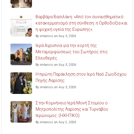
Βαρβάρα Βασιλάκη: «Από τον συναισθηματικό
κατακερματισμό στη σύνθεση: η Ορθοδοξία και
η ψυχική υγεία της Ευρώπης».
By imlarisis on Αυγ 3, 2026
Ιερά Αγρυπνία για την εορτή της
Μεταμορφώσεως του Σωτήρος στις
Ελευθερές.
By imlarisis on Αυγ 3, 2026
Η πρώτη Παράκληση στον Ιερό Ναό Ζωοδόχου
Πηγής Λαρίσης.
By imlarisis on Αυγ 3, 2026
Στην Κομνήνειο Ιερά Μονή Στομίου ο
Μητροπολίτης Λαρίσης και Τυρνάβου
Ιερώνυμος. (ΗΧΗΤΙΚΟ)
By imlarisis on Αυγ 2, 2026