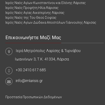
Ιερός Ναός Αγίων Κωνσταντίνου και Ελένης Λάρισας
Ιερός Ναός Προφήτη Ηλία Λάρισας
Ιερός Ναός Αγίας Αικατερίνης Λάρισας
Ιερός Ναός της Του Θεού Σοφίας
Ιερός Ναός Αγίων Δώδεκα Αποστόλων Γιάννουλης Λάρισας
Επικοινωνήστε Μαζί Μας
Ιερά Μητρόπολις Λαρίσης & Τυρνάβου
Ιωαννίνων 3, Τ.Κ. 41334, Λάρισα
+30.2410.617.685
info@imlarisis.gr
Προστασία Προσωπικών Δεδομένων