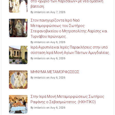
στο «χωριό των Λαρισαίων» με νέα ομαδική
βάπτιση.
By imlarisis on Αυγ 7, 2026
Στον πανηγυρίζοντα Ιερό Ναό
Μεταμορφώσεως του Σωτήρος
Στεφανοβικείου ο Μητροπολίτης Λαρίσης και
Τυρνάβου Ιερώνυμος.
By imlarisis on Αυγ 6, 2026
Ιερά Αγρυπνία και Ιερές Παρακλήσεις στην υπό
σύσταση Ιερά Μονή Αγίων Πάντων Αμυγδαλέας.
By imlarisis on Αυγ 6, 2026
ΜΗΝΥΜΑ ΜΕΤΑΜΟΡΦΩΣΕΩΣ
By imlarisis on Αυγ 6, 2026
Στην Ιερά Μονή Μεταμορφώσεως Σωτήρος
Ραψάνης ο Σεβασμιώτατος. (ΗΧΗΤΙΚΟ)
By imlarisis on Αυγ 6, 2026