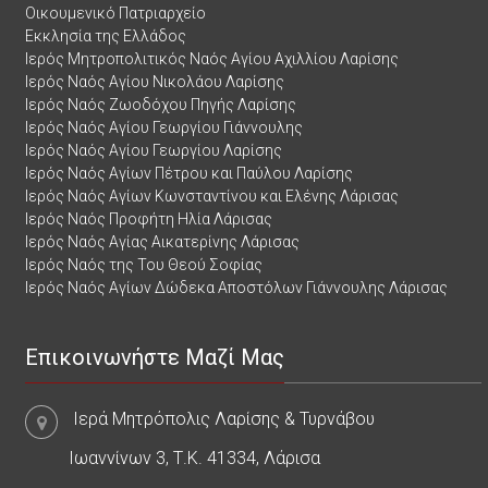
Οικουμενικό Πατριαρχείο
Εκκλησία της Ελλάδος
Ιερός Μητροπολιτικός Ναός Αγίου Αχιλλίου Λαρίσης
Ιερός Ναός Αγίου Νικολάου Λαρίσης
Ιερός Ναός Ζωοδόχου Πηγής Λαρίσης
Ιερός Ναός Αγίου Γεωργίου Γιάννουλης
Ιερός Ναός Αγίου Γεωργίου Λαρίσης
Ιερός Ναός Αγίων Πέτρου και Παύλου Λαρίσης
Ιερός Ναός Αγίων Κωνσταντίνου και Ελένης Λάρισας
Ιερός Ναός Προφήτη Ηλία Λάρισας
Ιερός Ναός Αγίας Αικατερίνης Λάρισας
Ιερός Ναός της Του Θεού Σοφίας
Ιερός Ναός Αγίων Δώδεκα Αποστόλων Γιάννουλης Λάρισας
Επικοινωνήστε Μαζί Μας
Ιερά Μητρόπολις Λαρίσης & Τυρνάβου
Ιωαννίνων 3, Τ.Κ. 41334, Λάρισα