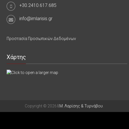
+30.2410.617.685
info@imlarisis.gr
Προστασία Προσωπικών Δεδομένων
Χάρτης
Copyright © 2026
Ι.Μ. Λαρίσης & Τυρνάβου
.