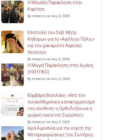
Η Μεγάλη Παράκληση στην
Καρίτσα.
By imlarisis on Αυγ 4, 2026
Επιστολή του Σεβ. Μητρ.
Κηθύρων για το «Αχιλλίου Πόλις»
και τον μακαριστό Λαρίσης
Θεολόγο.
By imlarisis on Αυγ 4, 2026
Η Μικρή Παράκληση στην Αιγάνη.
(ΗΧΗΤΙΚΟ)
By imlarisis on Αυγ 3, 2026
Βαρβάρα Βασιλάκη: «Από τον
συναισθηματικό κατακερματισμό
στη σύνθεση: η Ορθοδοξία και η
ψυχική υγεία της Ευρώπης».
By imlarisis on Αυγ 3, 2026
Ιερά Αγρυπνία για την εορτή της
Μεταμορφώσεως του Σωτήρος