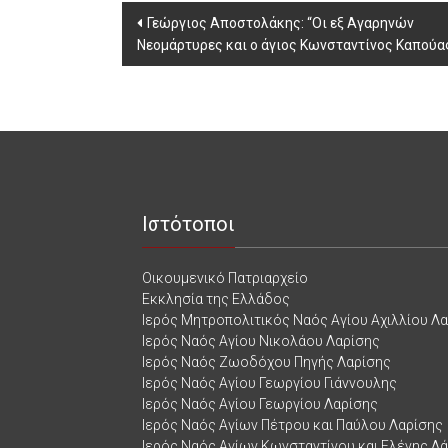
Post
Γεώργιος Αποστολάκης: “Οι εξ Αγαρηνών
Νεομάρτυρες και ο άγιος Κωνσταντίνος Καπούα
navigation
Ιστότοποι
Οικουμενικό Πατριαρχείο
Εκκλησία της Ελλάδος
Ιερός Μητροπολιτικός Ναός Αγίου Αχιλλίου Λ
Ιερός Ναός Αγίου Νικολάου Λαρίσης
Ιερός Ναός Ζωοδόχου Πηγής Λαρίσης
Ιερός Ναός Αγίου Γεωργίου Γιάννουλης
Ιερός Ναός Αγίου Γεωργίου Λαρίσης
Ιερός Ναός Αγίων Πέτρου και Παύλου Λαρίσης
Ιερός Ναός Αγίων Κωνσταντίνου και Ελένης Λ