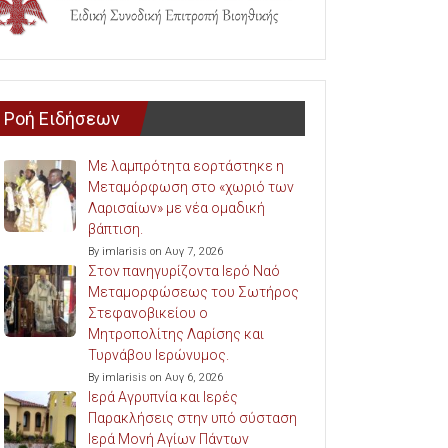
Ροή Ειδήσεων
Με λαμπρότητα εορτάστηκε η
Μεταμόρφωση στο «χωριό των
Λαρισαίων» με νέα ομαδική
βάπτιση.
By imlarisis on Αυγ 7, 2026
Στον πανηγυρίζοντα Ιερό Ναό
Μεταμορφώσεως του Σωτήρος
Στεφανοβικείου ο
Μητροπολίτης Λαρίσης και
Τυρνάβου Ιερώνυμος.
By imlarisis on Αυγ 6, 2026
Ιερά Αγρυπνία και Ιερές
Παρακλήσεις στην υπό σύσταση
Ιερά Μονή Αγίων Πάντων