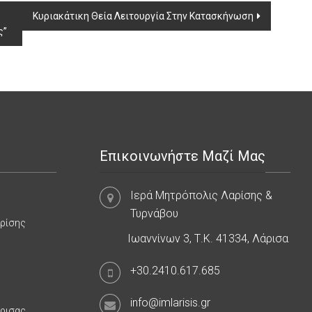
Κυριακάτικη Θεία Λειτουργία Στην Κατασκήνωση
ς”
Επικοινωνήστε Μαζί Μας
Ιερά Μητρόπολις Λαρίσης &
Τυρνάβου
αρίσης
Ιωαννίνων 3, Τ.Κ. 41334, Λάρισα
+30.2410.617.685
info@imlarisis.gr
άρισας