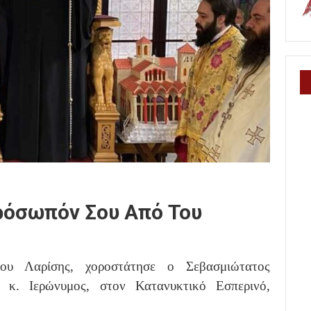
όσωπόν Σου Από Του
ου Λαρίσης, χοροστάτησε ο Σεβασμιώτατος
 κ. Ιερώνυμος, στον Κατανυκτικό Εσπερινό,