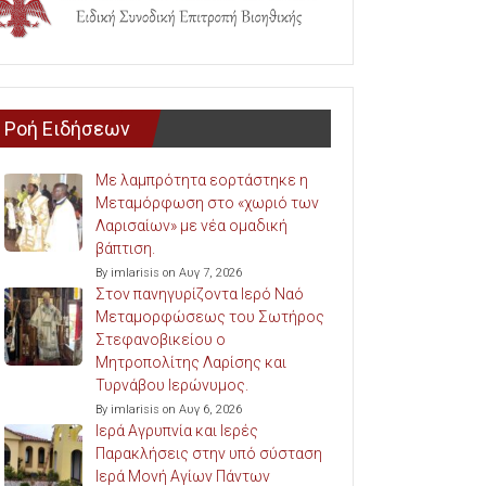
Ροή Ειδήσεων
Με λαμπρότητα εορτάστηκε η
Μεταμόρφωση στο «χωριό των
Λαρισαίων» με νέα ομαδική
βάπτιση.
By imlarisis on Αυγ 7, 2026
Στον πανηγυρίζοντα Ιερό Ναό
Μεταμορφώσεως του Σωτήρος
Στεφανοβικείου ο
Μητροπολίτης Λαρίσης και
Τυρνάβου Ιερώνυμος.
By imlarisis on Αυγ 6, 2026
Ιερά Αγρυπνία και Ιερές
Παρακλήσεις στην υπό σύσταση
Ιερά Μονή Αγίων Πάντων