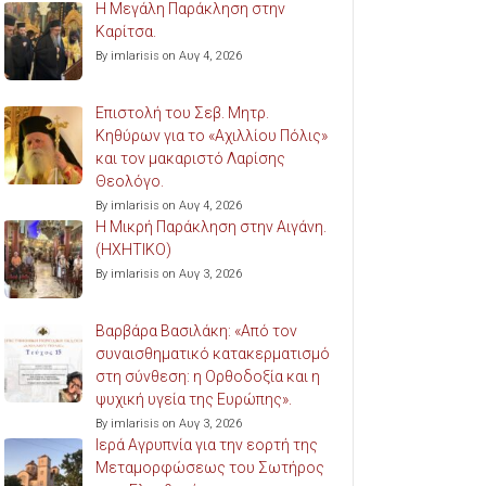
Η Μεγάλη Παράκληση στην
Καρίτσα.
By imlarisis on Αυγ 4, 2026
Επιστολή του Σεβ. Μητρ.
Κηθύρων για το «Αχιλλίου Πόλις»
και τον μακαριστό Λαρίσης
Θεολόγο.
By imlarisis on Αυγ 4, 2026
Η Μικρή Παράκληση στην Αιγάνη.
(ΗΧΗΤΙΚΟ)
By imlarisis on Αυγ 3, 2026
Βαρβάρα Βασιλάκη: «Από τον
συναισθηματικό κατακερματισμό
στη σύνθεση: η Ορθοδοξία και η
ψυχική υγεία της Ευρώπης».
By imlarisis on Αυγ 3, 2026
Ιερά Αγρυπνία για την εορτή της
Μεταμορφώσεως του Σωτήρος