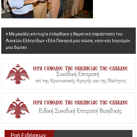
Post
Με μεγάλη επιτυχία στέφθηκε η θεματική παράσταση του
Λυκείου Ελληνίδων «Έλα Παναγιά μου σώσε, νουν και λογισμόν
navigation
μου δώσε».
Ροή Ειδήσεων