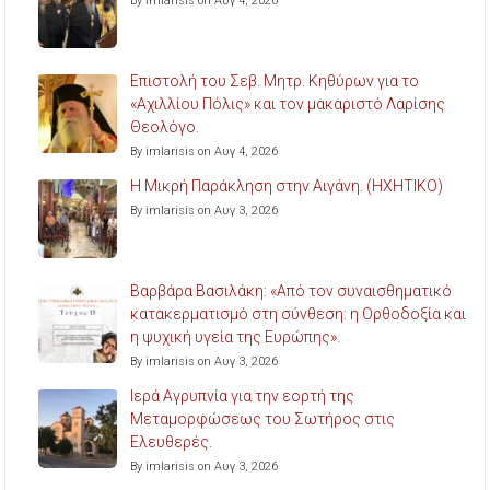
By imlarisis on Αυγ 4, 2026
Επιστολή του Σεβ. Μητρ. Κηθύρων για το
«Αχιλλίου Πόλις» και τον μακαριστό Λαρίσης
Θεολόγο.
By imlarisis on Αυγ 4, 2026
Η Μικρή Παράκληση στην Αιγάνη. (ΗΧΗΤΙΚΟ)
By imlarisis on Αυγ 3, 2026
Βαρβάρα Βασιλάκη: «Από τον συναισθηματικό
κατακερματισμό στη σύνθεση: η Ορθοδοξία και
η ψυχική υγεία της Ευρώπης».
By imlarisis on Αυγ 3, 2026
Ιερά Αγρυπνία για την εορτή της
Μεταμορφώσεως του Σωτήρος στις
Ελευθερές.
By imlarisis on Αυγ 3, 2026