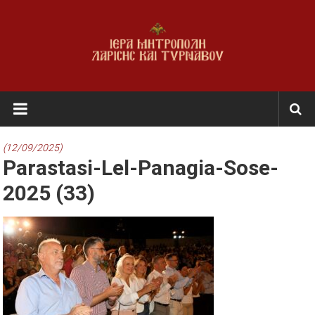
Skip
to
content
Ι.Μ.
Λαρίσης
&
(12/09/2025)
Parastasi-Lel-Panagia-Sose-
Τυρνάβου
2025 (33)
Εκκλησία
της
Ελλάδος