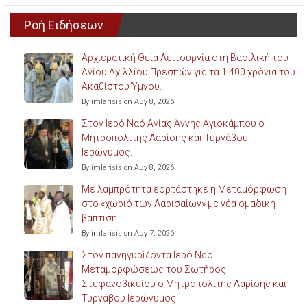
Ροή Ειδήσεων
Αρχιερατική Θεία Λειτουργία στη Βασιλική του
Αγίου Αχιλλίου Πρεσπών για τα 1.400 χρόνια του
Ακαθίστου Ύμνου.
By imlarisis on Αυγ 8, 2026
Στον Ιερό Ναό Αγίας Άννης Αγιοκάμπου ο
Μητροπολίτης Λαρίσης και Τυρνάβου
Ιερώνυμος.
By imlarisis on Αυγ 8, 2026
Με λαμπρότητα εορτάστηκε η Μεταμόρφωση
στο «χωριό των Λαρισαίων» με νέα ομαδική
βάπτιση.
By imlarisis on Αυγ 7, 2026
Στον πανηγυρίζοντα Ιερό Ναό
Μεταμορφώσεως του Σωτήρος
Στεφανοβικείου ο Μητροπολίτης Λαρίσης και
Τυρνάβου Ιερώνυμος.