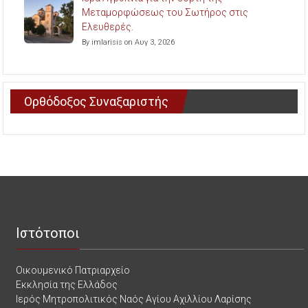
Μεταμορφώσεως του Σωτήρος στις
Ελευθερές.
By imlarisis on Αυγ 3, 2026
Ορθόδοξος Συναξαριστής
Ιστότοποι
Οικουμενικό Πατριαρχείο
Εκκλησία της Ελλάδος
Ιερός Μητροπολιτικός Ναός Αγίου Αχιλλίου Λαρίσης