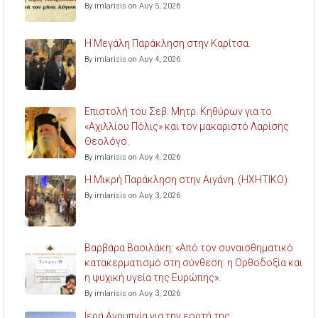
By imlarisis on Αυγ 5, 2026
Η Μεγάλη Παράκληση στην Καρίτσα.
By imlarisis on Αυγ 4, 2026
Επιστολή του Σεβ. Μητρ. Κηθύρων για το
«Αχιλλίου Πόλις» και τον μακαριστό Λαρίσης
Θεολόγο.
By imlarisis on Αυγ 4, 2026
Η Μικρή Παράκληση στην Αιγάνη. (ΗΧΗΤΙΚΟ)
By imlarisis on Αυγ 3, 2026
Βαρβάρα Βασιλάκη: «Από τον συναισθηματικό
κατακερματισμό στη σύνθεση: η Ορθοδοξία και
η ψυχική υγεία της Ευρώπης».
By imlarisis on Αυγ 3, 2026
Ιερά Αγρυπνία για την εορτή της