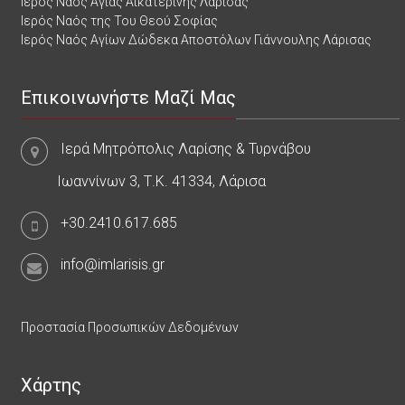
Ιερός Ναός Αγίας Αικατερίνης Λάρισας
Ιερός Ναός της Του Θεού Σοφίας
Ιερός Ναός Αγίων Δώδεκα Αποστόλων Γιάννουλης Λάρισας
Επικοινωνήστε Μαζί Μας
Ιερά Μητρόπολις Λαρίσης & Τυρνάβου
Ιωαννίνων 3, Τ.Κ. 41334, Λάρισα
+30.2410.617.685
info@imlarisis.gr
Προστασία Προσωπικών Δεδομένων
Χάρτης