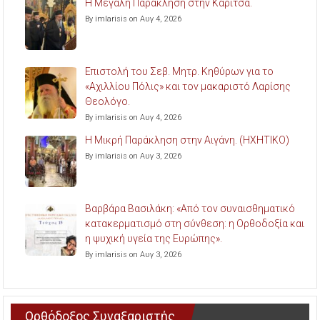
Η Μεγάλη Παράκληση στην Καρίτσα.
By imlarisis on Αυγ 4, 2026
Επιστολή του Σεβ. Μητρ. Κηθύρων για το
«Αχιλλίου Πόλις» και τον μακαριστό Λαρίσης
Θεολόγο.
By imlarisis on Αυγ 4, 2026
Η Μικρή Παράκληση στην Αιγάνη. (ΗΧΗΤΙΚΟ)
By imlarisis on Αυγ 3, 2026
Βαρβάρα Βασιλάκη: «Από τον συναισθηματικό
κατακερματισμό στη σύνθεση: η Ορθοδοξία και
η ψυχική υγεία της Ευρώπης».
By imlarisis on Αυγ 3, 2026
Ορθόδοξος Συναξαριστής