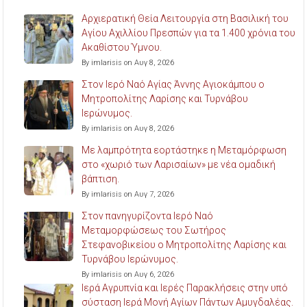
Αρχιερατική Θεία Λειτουργία στη Βασιλική του
Αγίου Αχιλλίου Πρεσπών για τα 1.400 χρόνια του
Ακαθίστου Ύμνου.
By imlarisis on Αυγ 8, 2026
Στον Ιερό Ναό Αγίας Άννης Αγιοκάμπου ο
Μητροπολίτης Λαρίσης και Τυρνάβου
Ιερώνυμος.
By imlarisis on Αυγ 8, 2026
Με λαμπρότητα εορτάστηκε η Μεταμόρφωση
στο «χωριό των Λαρισαίων» με νέα ομαδική
βάπτιση.
By imlarisis on Αυγ 7, 2026
Στον πανηγυρίζοντα Ιερό Ναό
Μεταμορφώσεως του Σωτήρος
Στεφανοβικείου ο Μητροπολίτης Λαρίσης και
Τυρνάβου Ιερώνυμος.
By imlarisis on Αυγ 6, 2026
Ιερά Αγρυπνία και Ιερές Παρακλήσεις στην υπό
σύσταση Ιερά Μονή Αγίων Πάντων Αμυγδαλέας.