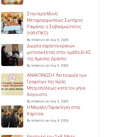
Στην Ιερά Μονή
Μεταμορφώσεως Σωτήρος
Ραψάνης ο Σεβασμιώτατος.
(ΗΧΗΤΙΚΟ)
By imlarisis on Αυγ 6, 2026
Δωρέα σαράντα κρανών
μοτοσικλέτας στην ομάδα ΔΙ.ΑΣ.
της Άμεσης Δράσης.
By imlarisis on Αυγ 5, 2026
ΑΝΑΚΟΙΝΩΣΗ: Λειτουργία των
Γραφείων της Ιεράς
Μητροπόλεως κατά τον μήνα
Αύγουστο.
By imlarisis on Αυγ 5, 2026
Η Μεγάλη Παράκληση στην
Καρίτσα.
By imlarisis on Αυγ 4, 2026
Επιστολή του Σεβ. Μητρ.