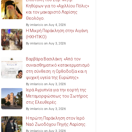
Κηθύρων για το «Αχιλλίου Πόλις»
και τον μακαριστό Λαρίσης
Θεολόγο.
By imlarisis on Αυγ 4, 2026
Η Μικρή Παράκληση στην Αιγάνη.
(ΗΧΗΤΙΚΟ)
By imlarisis on Αυγ 3, 2026
Βαρβάρα Βασιλάκη: «Από τον
συναισθηματικό κατακερματισμό
στη σύνθεση: η Ορθοδοξία και η
ψυχική υγεία της Ευρώπης».
By imlarisis on Αυγ 3, 2026
Ιερά Αγρυπνία για την εορτή της
Μεταμορφώσεως του Σωτήρος
στις Ελευθερές.
By imlarisis on Αυγ 3, 2026
Η πρώτη Παράκληση στον Ιερό
Ναό Ζωοδόχου Πηγής Λαρίσης.
By imlarisis on Αυγ 3, 2026