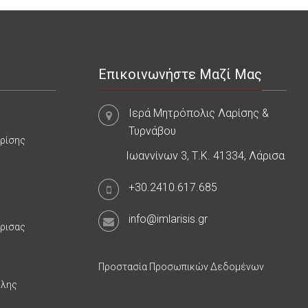
Επικοινωνήστε Μαζί Μας
Ιερά Μητρόπολις Λαρίσης &
Τυρνάβου
αρίσης
Ιωαννίνων 3, Τ.Κ. 41334, Λάρισα
+30.2410.617.685
info@imlarisis.gr
άρισας
Προστασία Προσωπικών Δεδομένων
υλης