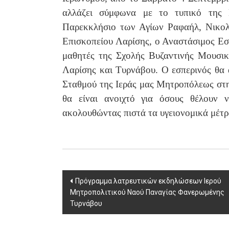
αλλάζει σύμφωνα με το τυπικό της Ε
Παρεκκλήσιο των Αγίων Ραφαήλ, Νικολά
Επισκοπείου Λαρίσης, ο Αναστάσιμος Εσ
μαθητές της Σχολής Βυζαντινής Μουσικ
Λαρίσης και Τυρνάβου. Ο εσπερινός θα
Σταθμού της Ιεράς μας Μητροπόλεως στ
θα είναι ανοιχτό για όσους θέλουν 
ακολουθώντας πιστά τα υγειονομικά μέτρα
Post
Πρόγραμμα λατρευτικών εκδηλώσεων Ιερού
Μητροπολιτικού Ναού Παναγίας Φανερωμένης
navigation
Τυρνάβου