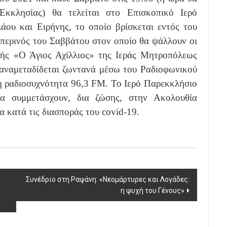
κκλησίας) θα τελείται στο Επισκοπικό Ιερό
ου και Ειρήνης, το οποίο βρίσκεται εντός του
περινός του Σαββάτου στον οποίο θα ψάλλουν οι
ής «Ο Άγιος Αχίλλιος» της Ιεράς Μητροπόλεως
 αναμεταδίδεται ζωντανά μέσω του Ραδιοφωνικού
η ραδιοσυχνότητα 96,3 FM. Το Ιερό Παρεκκλήσιο
να συμμετάσχουν, δια ζώσης, στην Ακολουθία
 κατά τις διασποράς του covid-19.
Συνέδριο στη Ραψάνη: «Νεομάρτυρες και Λογάδες:
η ψυχή του Γένους»