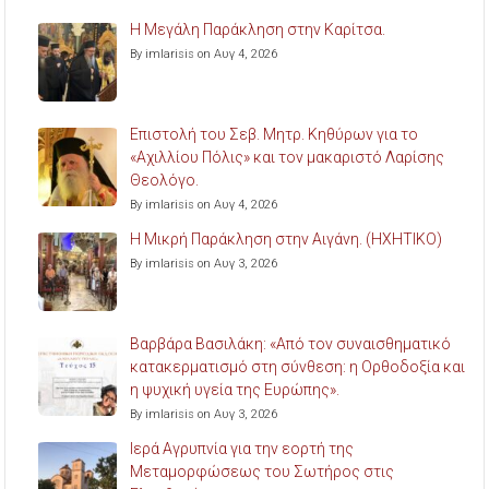
Η Μεγάλη Παράκληση στην Καρίτσα.
By imlarisis on Αυγ 4, 2026
Επιστολή του Σεβ. Μητρ. Κηθύρων για το
«Αχιλλίου Πόλις» και τον μακαριστό Λαρίσης
Θεολόγο.
By imlarisis on Αυγ 4, 2026
Η Μικρή Παράκληση στην Αιγάνη. (ΗΧΗΤΙΚΟ)
By imlarisis on Αυγ 3, 2026
Βαρβάρα Βασιλάκη: «Από τον συναισθηματικό
κατακερματισμό στη σύνθεση: η Ορθοδοξία και
η ψυχική υγεία της Ευρώπης».
By imlarisis on Αυγ 3, 2026
Ιερά Αγρυπνία για την εορτή της
Μεταμορφώσεως του Σωτήρος στις