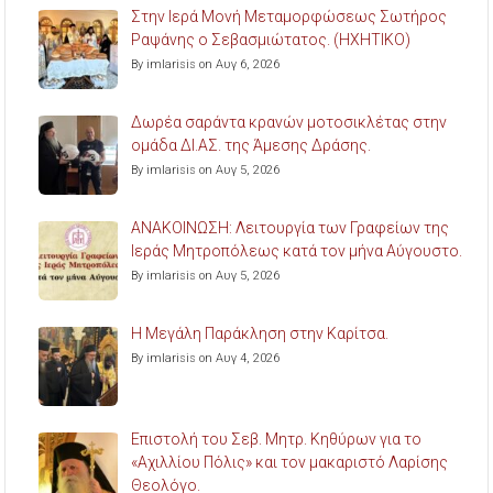
Στην Ιερά Μονή Μεταμορφώσεως Σωτήρος
Ραψάνης ο Σεβασμιώτατος. (ΗΧΗΤΙΚΟ)
By imlarisis on Αυγ 6, 2026
Δωρέα σαράντα κρανών μοτοσικλέτας στην
ομάδα ΔΙ.ΑΣ. της Άμεσης Δράσης.
By imlarisis on Αυγ 5, 2026
ΑΝΑΚΟΙΝΩΣΗ: Λειτουργία των Γραφείων της
Ιεράς Μητροπόλεως κατά τον μήνα Αύγουστο.
By imlarisis on Αυγ 5, 2026
Η Μεγάλη Παράκληση στην Καρίτσα.
By imlarisis on Αυγ 4, 2026
Επιστολή του Σεβ. Μητρ. Κηθύρων για το
«Αχιλλίου Πόλις» και τον μακαριστό Λαρίσης
Θεολόγο.