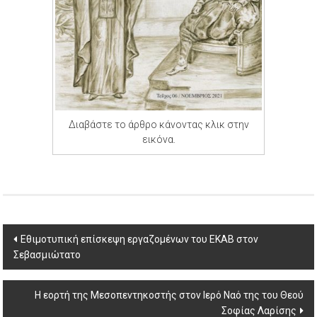
Διαβάστε το άρθρο κάνοντας κλικ στην
εικόνα.
Post
Εθιμοτυπική επίσκεψη εργαζομένων του ΕΚΑΒ στον
Σεβασμιώτατο
navigation
Η εορτή της Μεσοπεντηκοστής στον Ιερό Ναό της του Θεού
Σοφίας Λαρίσης