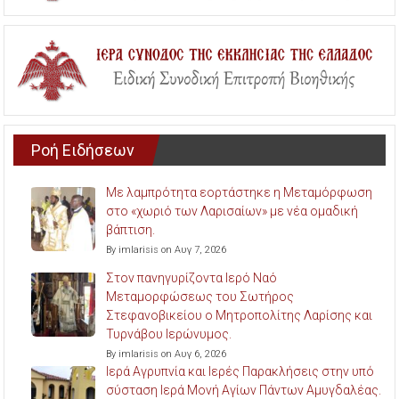
Ροή Ειδήσεων
Με λαμπρότητα εορτάστηκε η Μεταμόρφωση
στο «χωριό των Λαρισαίων» με νέα ομαδική
βάπτιση.
By imlarisis on Αυγ 7, 2026
Στον πανηγυρίζοντα Ιερό Ναό
Μεταμορφώσεως του Σωτήρος
Στεφανοβικείου ο Μητροπολίτης Λαρίσης και
Τυρνάβου Ιερώνυμος.
By imlarisis on Αυγ 6, 2026
Ιερά Αγρυπνία και Ιερές Παρακλήσεις στην υπό
σύσταση Ιερά Μονή Αγίων Πάντων Αμυγδαλέας.