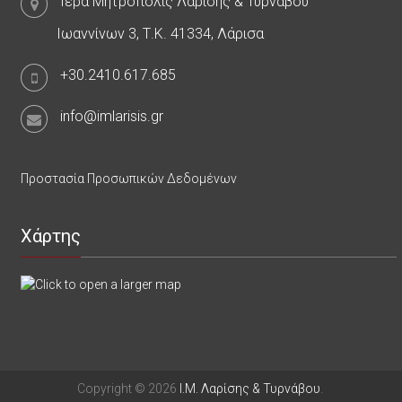
Ιερά Μητρόπολις Λαρίσης & Τυρνάβου
Ιωαννίνων 3, Τ.Κ. 41334, Λάρισα
+30.2410.617.685
info@imlarisis.gr
Προστασία Προσωπικών Δεδομένων
Χάρτης
Copyright © 2026
Ι.Μ. Λαρίσης & Τυρνάβου
.