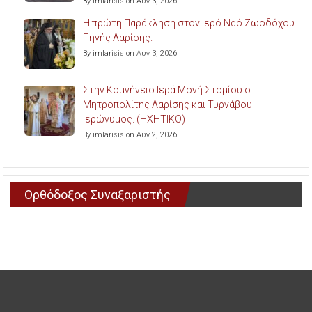
By imlarisis on Αυγ 3, 2026
Η πρώτη Παράκληση στον Ιερό Ναό Ζωοδόχου
Πηγής Λαρίσης.
By imlarisis on Αυγ 3, 2026
Στην Κομνήνειο Ιερά Μονή Στομίου ο
Μητροπολίτης Λαρίσης και Τυρνάβου
Ιερώνυμος. (ΗΧΗΤΙΚΟ)
By imlarisis on Αυγ 2, 2026
Ορθόδοξος Συναξαριστής