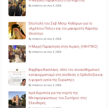
Η Μεγάλη Παράκληση στην Καρίτσα.
By imlarisis on Αυγ 4, 2026
Επιστολή του Σεβ. Μητρ. Κηθύρων για το
«Αχιλλίου Πόλις» και τον μακαριστό Λαρίσης
Θεολόγο.
By imlarisis on Αυγ 4, 2026
Η Μικρή Παράκληση στην Αιγάνη. (ΗΧΗΤΙΚΟ)
By imlarisis on Αυγ 3, 2026
Βαρβάρα Βασιλάκη: «Από τον συναισθηματικό
κατακερματισμό στη σύνθεση: η Ορθοδοξία και
η ψυχική υγεία της Ευρώπης».
By imlarisis on Αυγ 3, 2026
Ιερά Αγρυπνία για την εορτή της
Μεταμορφώσεως του Σωτήρος στις
Ελευθερές.