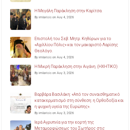
Η Μεγάλη Παράκληση στην Καρίτσα.
By imlarisis on Αυγ 4, 2026
Επιστολή του Σεβ. Μητρ. Κηθύρων για το
«Αχιλλίου Πόλις» και τον μακαριστό Λαρίσης
Θεολόγο.
By imlarisis on Αυγ 4, 2026
Η Μικρή Παράκληση στην Αιγάνη. (ΗΧΗΤΙΚΟ)
By imlarisis on Αυγ 3, 2026
Βαρβάρα Βασιλάκη: «Από τον συναισθηματικό
κατακερματισμό στη σύνθεση: η Ορθοδοξία και
η ψυχική υγεία της Ευρώπης».
By imlarisis on Αυγ 3, 2026
Ιερά Αγρυπνία για την εορτή της
Μεταμορφώσεως του Σωτήρος στις