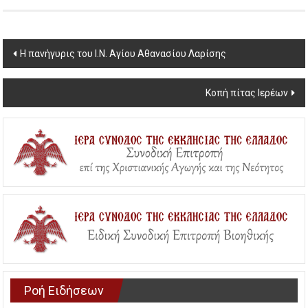
Post
Η πανήγυρις του Ι.Ν. Αγίου Αθανασίου Λαρίσης
navigation
Κοπή πίτας Ιερέων
Ροή Ειδήσεων