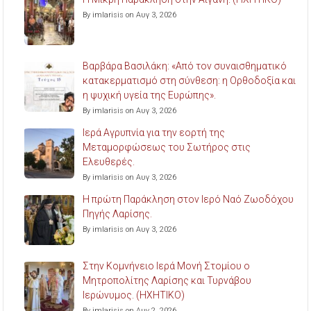
By imlarisis on Αυγ 3, 2026
Βαρβάρα Βασιλάκη: «Από τον συναισθηματικό
κατακερματισμό στη σύνθεση: η Ορθοδοξία και
η ψυχική υγεία της Ευρώπης».
By imlarisis on Αυγ 3, 2026
Ιερά Αγρυπνία για την εορτή της
Μεταμορφώσεως του Σωτήρος στις
Ελευθερές.
By imlarisis on Αυγ 3, 2026
Η πρώτη Παράκληση στον Ιερό Ναό Ζωοδόχου
Πηγής Λαρίσης.
By imlarisis on Αυγ 3, 2026
Στην Κομνήνειο Ιερά Μονή Στομίου ο
Μητροπολίτης Λαρίσης και Τυρνάβου
Ιερώνυμος. (ΗΧΗΤΙΚΟ)
By imlarisis on Αυγ 2, 2026