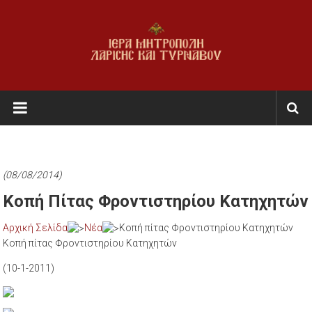
Skip
to
content
Ι.Μ.
Λαρίσης
&
Τυρνάβου
(08/08/2014)
Εκκλησία
Κοπή Πίτας Φροντιστηρίου Κατηχητών
της
Αρχική Σελίδα
Νέα
Κοπή πίτας Φροντιστηρίου Κατηχητών
Ελλάδος
Κοπή πίτας Φροντιστηρίου Κατηχητών
(10-1-2011)