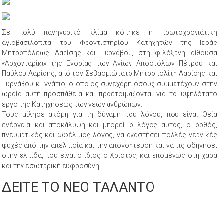
Σε πολύ πανηγυρικό κλίμα κόπηκε η πρωτοχρονιάτικη
αγιοβασιλόπιτα του Φροντιστηρίου Κατηχητών της Ιεράς
Μητροπόλεως Λαρίσης και Τυρνάβου, στη φιλόξενη αίθουσα
«Αρχονταρίκι» της Ενορίας των Αγίων Αποστόλων Πέτρου και
Παύλου Λαρίσης, από τον Σεβασμιώτατο Μητροπολίτη Λαρίσης και
Τυρνάβου κ. Ιγνάτιο, ο οποίος συνεχάρη όσους συμμετέχουν στην
ωραία αυτή προσπάθεια και προετοιμάζονται για το υψηλότατο
έργο της Κατηχήσεως των νέων ανθρώπων.
Τους μίλησε ακόμη για τη δύναμη του λόγου, που είναι Θεία
ενέργεια και αποκάλυψη και μπορεί ο λόγος αυτός, ο ορθός,
πνευματικός και ωφέλιμος λόγος, να αναστήσει πολλές νεανικές
ψυχές από την απελπισία και την απογοήτευση και να τις οδηγήσει
στην ελπίδα, που είναι ο ίδιος ο Χριστός, και επομένως στη χαρά
και την εσωτερική ευφροσύνη.
ΔΕΙΤΕ ΤΟ ΝΕΟ ΤΑΛΑΝΤΟ