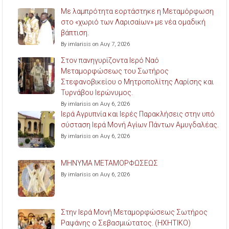
Με λαμπρότητα εορτάστηκε η Μεταμόρφωση
στο «χωριό των Λαρισαίων» με νέα ομαδική
βάπτιση.
By imlarisis on Αυγ 7, 2026
Στον πανηγυρίζοντα Ιερό Ναό
Μεταμορφώσεως του Σωτήρος
Στεφανοβικείου ο Μητροπολίτης Λαρίσης και
Τυρνάβου Ιερώνυμος.
By imlarisis on Αυγ 6, 2026
Ιερά Αγρυπνία και Ιερές Παρακλήσεις στην υπό
σύσταση Ιερά Μονή Αγίων Πάντων Αμυγδαλέας.
By imlarisis on Αυγ 6, 2026
ΜΗΝΥΜΑ ΜΕΤΑΜΟΡΦΩΣΕΩΣ
By imlarisis on Αυγ 6, 2026
Στην Ιερά Μονή Μεταμορφώσεως Σωτήρος
Ραψάνης ο Σεβασμιώτατος. (ΗΧΗΤΙΚΟ)