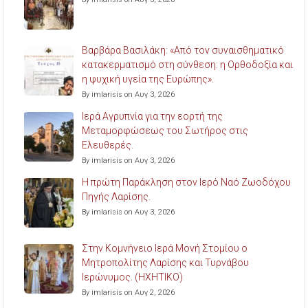
Βαρβάρα Βασιλάκη: «Από τον συναισθηματικό
κατακερματισμό στη σύνθεση: η Ορθοδοξία και
η ψυχική υγεία της Ευρώπης».
By imlarisis on Αυγ 3, 2026
Ιερά Αγρυπνία για την εορτή της
Μεταμορφώσεως του Σωτήρος στις
Ελευθερές.
By imlarisis on Αυγ 3, 2026
Η πρώτη Παράκληση στον Ιερό Ναό Ζωοδόχου
Πηγής Λαρίσης.
By imlarisis on Αυγ 3, 2026
Στην Κομνήνειο Ιερά Μονή Στομίου ο
Μητροπολίτης Λαρίσης και Τυρνάβου
Ιερώνυμος. (ΗΧΗΤΙΚΟ)
By imlarisis on Αυγ 2, 2026