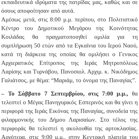
εκπαιδευτικά ιδρύματα της πατρίδας μας, καθώς και σε
όσους αποφοίτησαν από αυτά.
Αμέσως μετά, στις 8:00 μ.μ. περίπου, στο Πολιτιστικό
Κέντρο του Δημοτικού Μεγάρου της Κοινότητας
Κοιλάδας θα πραγματοποιηθεί ομιλία για τη
συμπλήρωση 50 ετών από τα Εγκαίνια του Ιερού Ναού,
κατά τη διάρκεια της οποίας θα ομιλήσει ο Γενικος
Αρχιερατικός Επίτροπος της Ιεράς Μητροπόλεως
Λαρίσης και Τυρνάβου, Πανοσιολ. Αρχιμ. κ. Νικόδημος
Γαλιάτσος, με θέμα: “Μαριάμ, το όνομα της Παναγίας”.
– Το Σάββατο 7 Σεπτεμβρίου, στις 7:00 μ.μ.,
θα
τελεστεί ο Μέγας Πανηγυρικός Εσπερινός και θα γίνει η
περιφορά της Ιεράς Εικόνας της Παναγίας, συνοδεία της
φιλαρμονικής του Δήμου Λαρισαίων. Στο τέλος της
περιφοράς θα τελεστεί η ακολουθία της αρτοκλασίας.
Αργότερα, στις 9:00 μ.μ., στην Κεντρική πλατεία του