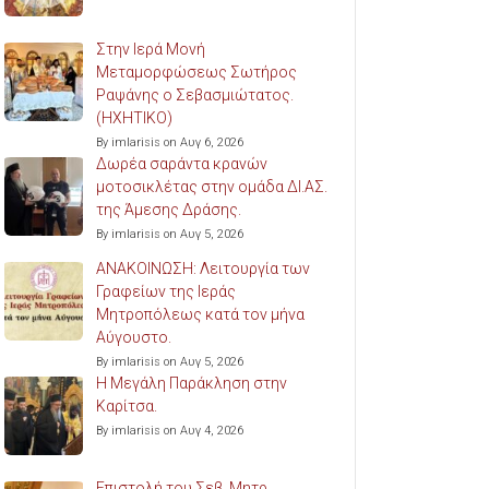
Στην Ιερά Μονή
Μεταμορφώσεως Σωτήρος
Ραψάνης ο Σεβασμιώτατος.
(ΗΧΗΤΙΚΟ)
By imlarisis on Αυγ 6, 2026
Δωρέα σαράντα κρανών
μοτοσικλέτας στην ομάδα ΔΙ.ΑΣ.
της Άμεσης Δράσης.
By imlarisis on Αυγ 5, 2026
ΑΝΑΚΟΙΝΩΣΗ: Λειτουργία των
Γραφείων της Ιεράς
Μητροπόλεως κατά τον μήνα
Αύγουστο.
By imlarisis on Αυγ 5, 2026
Η Μεγάλη Παράκληση στην
Καρίτσα.
By imlarisis on Αυγ 4, 2026
Επιστολή του Σεβ. Μητρ.