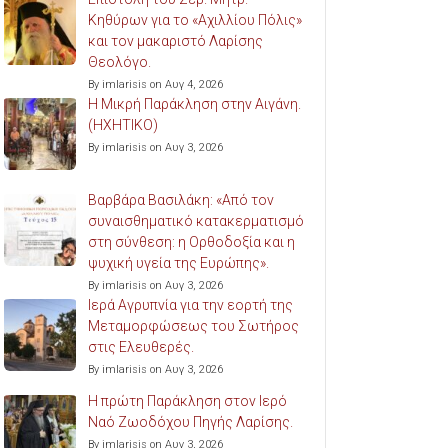
Κηθύρων για το «Αχιλλίου Πόλις»
και τον μακαριστό Λαρίσης
Θεολόγο.
By imlarisis on Αυγ 4, 2026
Η Μικρή Παράκληση στην Αιγάνη.
(ΗΧΗΤΙΚΟ)
By imlarisis on Αυγ 3, 2026
Βαρβάρα Βασιλάκη: «Από τον
συναισθηματικό κατακερματισμό
στη σύνθεση: η Ορθοδοξία και η
ψυχική υγεία της Ευρώπης».
By imlarisis on Αυγ 3, 2026
Ιερά Αγρυπνία για την εορτή της
Μεταμορφώσεως του Σωτήρος
στις Ελευθερές.
By imlarisis on Αυγ 3, 2026
Η πρώτη Παράκληση στον Ιερό
Ναό Ζωοδόχου Πηγής Λαρίσης.
By imlarisis on Αυγ 3, 2026