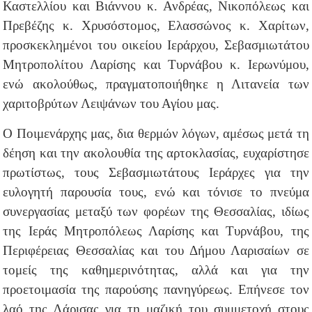
Καστελλίου και Βιάννου κ. Ανδρέας, Νικοπόλεως και
Πρεβέζης κ. Χρυσόστομος, Ελασσώνος κ. Χαρίτων,
προσκεκλημένοι του οικείου Ιεράρχου, Σεβασμιωτάτου
Μητροπολίτου Λαρίσης και Τυρνάβου κ. Ιερωνύμου,
ενώ ακολούθως, πραγματοποιήθηκε η Λιτανεία των
χαριτοβρύτων Λειψάνων του Αγίου μας.
Ο Ποιμενάρχης μας, δια θερμών λόγων, αμέσως μετά τη
δέηση και την ακολουθία της αρτοκλασίας, ευχαρίστησε
πρωτίστως, τους Σεβασμιωτάτους Ιεράρχες για την
ευλογητή παρουσία τους, ενώ και τόνισε το πνεύμα
συνεργασίας μεταξύ των φορέων της Θεσσαλίας, ιδίως
της Ιεράς Μητροπόλεως Λαρίσης και Τυρνάβου, της
Περιφέρειας Θεσσαλίας και του Δήμου Λαρισαίων σε
τομείς της καθημερινότητας, αλλά και για την
προετοιμασία της παρούσης πανηγύρεως. Επήνεσε τον
λαό της Λάρισας για τη μαζική του συμμετοχή στους