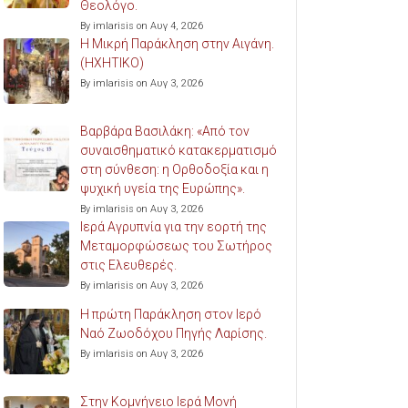
Θεολόγο.
By imlarisis on Αυγ 4, 2026
Η Μικρή Παράκληση στην Αιγάνη.
(ΗΧΗΤΙΚΟ)
By imlarisis on Αυγ 3, 2026
Βαρβάρα Βασιλάκη: «Από τον
συναισθηματικό κατακερματισμό
στη σύνθεση: η Ορθοδοξία και η
ψυχική υγεία της Ευρώπης».
By imlarisis on Αυγ 3, 2026
Ιερά Αγρυπνία για την εορτή της
Μεταμορφώσεως του Σωτήρος
στις Ελευθερές.
By imlarisis on Αυγ 3, 2026
Η πρώτη Παράκληση στον Ιερό
Ναό Ζωοδόχου Πηγής Λαρίσης.
By imlarisis on Αυγ 3, 2026
Στην Κομνήνειο Ιερά Μονή