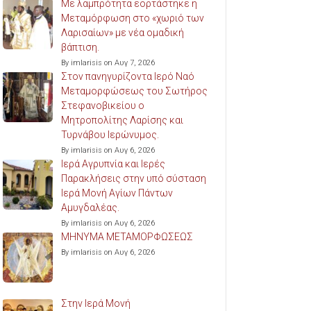
Με λαμπρότητα εορτάστηκε η
Μεταμόρφωση στο «χωριό των
Λαρισαίων» με νέα ομαδική
βάπτιση.
By imlarisis on Αυγ 7, 2026
Στον πανηγυρίζοντα Ιερό Ναό
Μεταμορφώσεως του Σωτήρος
Στεφανοβικείου ο
Μητροπολίτης Λαρίσης και
Τυρνάβου Ιερώνυμος.
By imlarisis on Αυγ 6, 2026
Ιερά Αγρυπνία και Ιερές
Παρακλήσεις στην υπό σύσταση
Ιερά Μονή Αγίων Πάντων
Αμυγδαλέας.
By imlarisis on Αυγ 6, 2026
ΜΗΝΥΜΑ ΜΕΤΑΜΟΡΦΩΣΕΩΣ
By imlarisis on Αυγ 6, 2026
Στην Ιερά Μονή