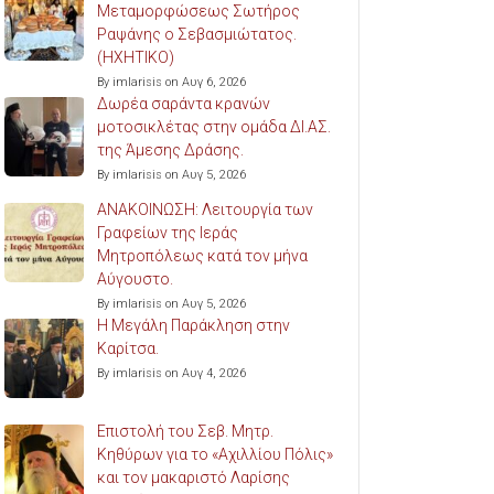
Μεταμορφώσεως Σωτήρος
Ραψάνης ο Σεβασμιώτατος.
(ΗΧΗΤΙΚΟ)
By imlarisis on Αυγ 6, 2026
Δωρέα σαράντα κρανών
μοτοσικλέτας στην ομάδα ΔΙ.ΑΣ.
της Άμεσης Δράσης.
By imlarisis on Αυγ 5, 2026
ΑΝΑΚΟΙΝΩΣΗ: Λειτουργία των
Γραφείων της Ιεράς
Μητροπόλεως κατά τον μήνα
Αύγουστο.
By imlarisis on Αυγ 5, 2026
Η Μεγάλη Παράκληση στην
Καρίτσα.
By imlarisis on Αυγ 4, 2026
Επιστολή του Σεβ. Μητρ.
Κηθύρων για το «Αχιλλίου Πόλις»
και τον μακαριστό Λαρίσης